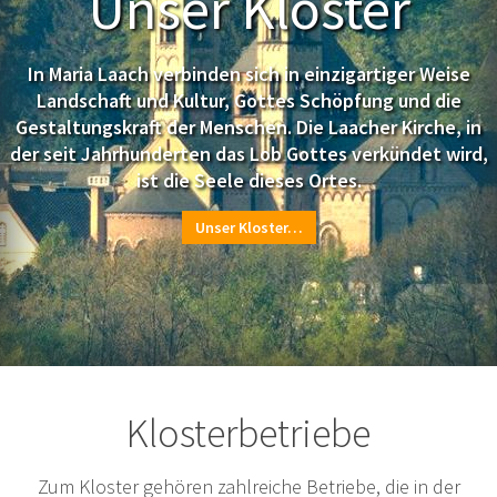
Unser Kloster
In Maria Laach verbinden sich in einzigartiger Weise
Landschaft und Kultur, Gottes Schöpfung und die
Gestaltungskraft der Menschen. Die Laacher Kirche, in
der seit Jahrhunderten das Lob Gottes verkündet wird,
ist die Seele dieses Ortes.
Unser Kloster…
Klosterbetriebe
Zum Kloster gehören zahlreiche Betriebe, die in der