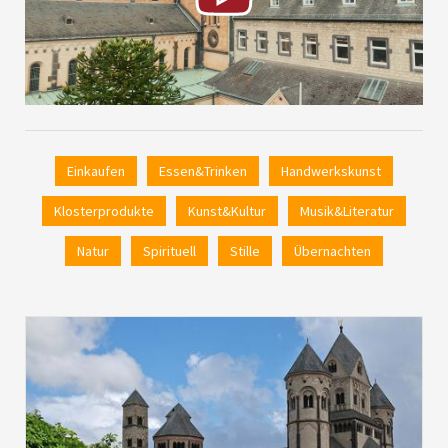
Einkaufen
Essen&Trinken
Handwerkskunst
Klosterprodukte
Kunst&Kultur
Musik&Literatur
Natur
Spirituell
Stille
Übernachten