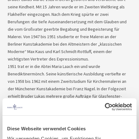
seine Kindheit. Mit 15 Jahren wurde er im Zweiten Weltkrieg als
Flakhelfer eingezogen. Nach dem Krieg spürte er zwei
Berufungen: die tiefe Auseinandersetzung mit dem Glauben und
die vom Großvater geerbte Begabung und Begeisterung für
Malerei. Von 1947 bis 1951 studierte er freie Malerei an der
Berliner Kunstakademie bei den Altmeistern der „klassischen
Moderne“ Max Kaus und Karl Schmidt-Rottluff, einem der
wichtigsten Vertreter des Expressionismus.
1951 trat er in die Abtei Maria Laach ein und wurde
Benediktinermönch. Seine künstlerische Ausbildung vertiefte er
von 1958 bis 1962 mit einem Zweitstudium für Kirchenmalerei an
der Münchener Kunstakademie bei Franz Nagel. In der Folgezeit
erhielt Bruder Lukas mehrere große Aufträge für Glasfenster-
Gestaltungen, unter anderem in der Heilig-Kreuz-Kirche in
Neuwied und im St. Bernhard-Krankenhaus in Kamp-Lintfort.
Anfang der sechziger Jahre führte ihn eine Krise zu den Armen. Mit
Erlaubnis des Abtes zog er 1965 in eine Obdachlosensiedlung
Diese Webseite verwendet Cookies
nach Köln und engagierte sich dort in der Sozialarbeit. Er lebte
Wir verwenden Cookies, um Funktionen für