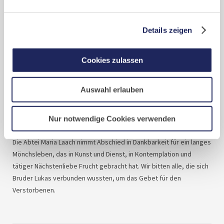
Bildtafeln mit biblischen Motiven.
Seit vielen Jahren illustrierte Bruder Lukas zudem Kinderbücher,
Details zeigen
die biblische Geschichten, aber auch Erlebnisse aus dem Dritten
Reich und dem Holocaust erzählen und durch seine Bilder
anschaulich machen. Ebenso flossen seine Erfahrungen aus der
Cookies zulassen
sozialen Arbeit und der Begegnung mit Menschen in die
mittlerweile zahlreich veröffentlichten Buchprojekte ein.
Auswahl erlauben
In seinem Atelier im Kloster sind in den letzten Jahrzehnten
zahlreiche Ölgemälde, Kreuze und Plakate entstanden. In vielen
Klosterbereichen – etwa im Gastflügel – finden sich seine Bilder,
Nur notwendige Cookies verwenden
geprägt von seinem Studium der expressionistischen Malerei.
Die Abtei Maria Laach nimmt Abschied in Dankbarkeit für ein langes
Mönchsleben, das in Kunst und Dienst, in Kontemplation und
tätiger Nächstenliebe Frucht gebracht hat. Wir bitten alle, die sich
Bruder Lukas verbunden wussten, um das Gebet für den
Verstorbenen.