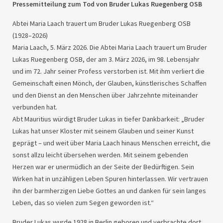
Pressemitteilung zum Tod von Bruder Lukas Ruegenberg
OSB
Abtei Maria Laach trauert um Bruder Lukas Ruegenberg
OSB
(1928–2026)
Maria Laach, 5. März 2026. Die Abtei Maria Laach trauert um Bruder
Lukas Ruegenberg
OSB
, der am 3. März 2026, im 98. Lebensjahr
und im 72. Jahr seiner Profess verstorben ist. Mit ihm verliert die
Gemeinschaft einen Mönch, der Glauben, künstlerisches Schaffen
und den Dienst an den Menschen über Jahrzehnte miteinander
verbunden hat.
Abt Mauritius würdigt Bruder Lukas in tiefer Dankbarkeit: „Bruder
Lukas hat unser Kloster mit seinem Glauben und seiner Kunst
geprägt – und weit über Maria Laach hinaus Menschen erreicht, die
sonst allzu leicht übersehen werden. Mit seinem gebenden
Herzen war er unermüdlich an der Seite der Bedürftigen. Sein
Wirken hat in unzähligen Leben Spuren hinterlassen. Wir vertrauen
ihn der barmherzigen Liebe Gottes an und danken für sein langes
Leben, das so vielen zum Segen geworden ist.“
Bruder Lukas wurde 1928 in Berlin geboren und verbrachte dort