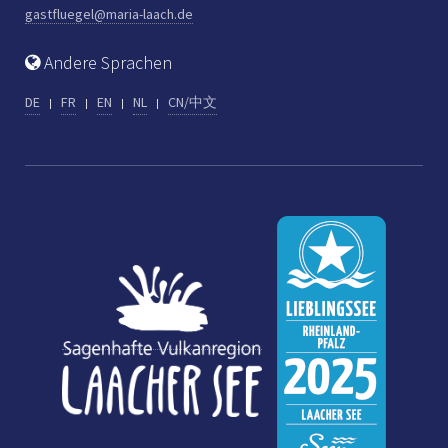
gastfluegel@maria-laach.de
Andere Sprachen
DE
FR
EN
NL
CN/中文