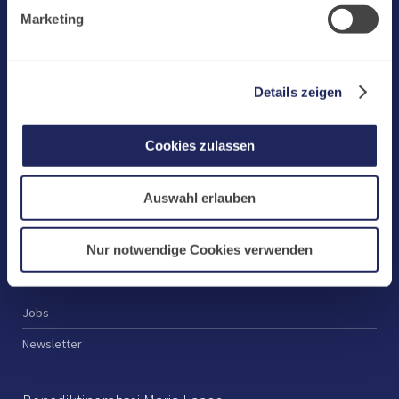
Marketing-Cookies.
Start
Marketing
Aktuelles
Kloster
Details zeigen
Klosterbetriebe
Spenden
Cookies zulassen
Te Deum
Bestattungen
Auswahl erlauben
Laacher See
Nur notwendige Cookies verwenden
Shops
Infos
Jobs
Newsletter