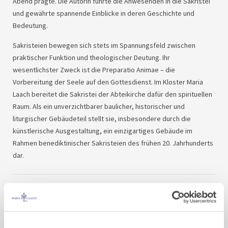
Abend prägte. Die Autorin führte die Anwesenden in die Sakristei
und gewährte spannende Einblicke in deren Geschichte und
Bedeutung.
Sakristeien bewegen sich stets im Spannungsfeld zwischen
praktischer Funktion und theologischer Deutung. Ihr
wesentlichster Zweck ist die Preparatio Animae – die
Vorbereitung der Seele auf den Gottesdienst. Im Kloster Maria
Laach bereitet die Sakristei der Abteikirche dafür den spirituellen
Raum. Als ein unverzichtbarer baulicher, historischer und
liturgischer Gebäudeteil stellt sie, insbesondere durch die
künstlerische Ausgestaltung, ein einzigartiges Gebäude im
Rahmen benediktinischer Sakristeien des frühen 20. Jahrhunderts
dar.
Der Bildband „Die Sakristei der
Abteikirche zu Maria Laach“ liefert eine
erste Bestandsaufnahme dieser