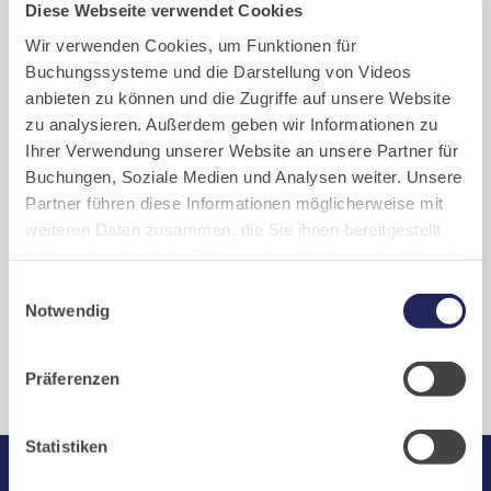
eindrucksvollen künstlerischen und
Diese Webseite verwendet Cookies
theologischen Gestaltung.
Wir verwenden Cookies, um Funktionen für
Buchungssysteme und die Darstellung von Videos
Ein besonderer Schwerpunkt liegt auf
anbieten zu können und die Zugriffe auf unsere Website
den Wandgemälden, die eng mit der
zu analysieren. Außerdem geben wir Informationen zu
Beuroner Kunstschule verbunden sind.
Ihrer Verwendung unserer Website an unsere Partner für
Buchungen, Soziale Medien und Analysen weiter. Unsere
weitere Infos & Bestellung
Partner führen diese Informationen möglicherweise mit
weiteren Daten zusammen, die Sie ihnen bereitgestellt
haben oder die sie im Rahmen Ihrer Nutzung der Dienste
gesammelt haben. Cookies von api.mews.com und
Einwilligungsauswahl
challenges.cloudflare.com: Wir verwenden das online
Notwendig
Buchungssystem MEWS in unserem Hotel und unserem
Zurück
Gastflügel. Ihre Daten werden dabei an MEWS
Präferenzen
übermittelt. Cookies von eu5.bookingkit.de: Wir
verwenden das online Buchungssystem bookingkit für
Buchungen von Bibliotheks- und Klosterführungen. Um
Statistiken
Buchungen durchführen zu können akzeptieren Sie bitte