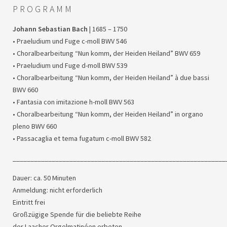
P R O G R A M M
Johann Sebastian Bach
| 1685 – 1750
• Praeludium und Fuge c-moll
BWV
546
• Choralbearbeitung “Nun komm, der Heiden Heiland”
BWV
659
• Praeludium und Fuge d-moll
BWV
539
• Choralbearbeitung “Nun komm, der Heiden Heiland” à due bassi
BWV
660
• Fantasia con imitazione h-moll
BWV
563
• Choralbearbeitung “Nun komm, der Heiden Heiland” in organo
pleno
BWV
660
• Passacaglia et tema fugatum c-moll
BWV
582
____________________________________________________________
Dauer: ca. 50 Minuten
Anmeldung: nicht erforderlich
Eintritt frei
Großzügige Spende für die beliebte Reihe
der Laacher Orgelmatinéen erbeten