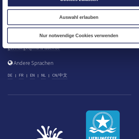
www.maria-laach.de
Auswahl erlauben
Gastflügel St. Gilbert
Tel: +49 (0) 2652 59-313
Nur notwendige Cookies verwenden
Fax: +49 (0) 2652 59-282
gastfluegel@maria-laach.de
Andere Sprachen
DE
FR
EN
NL
CN/中文