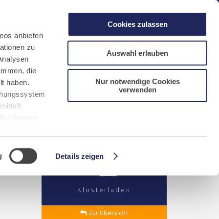
gen
Laacher See
Shops
Infos
Cookies zulassen
eos anbieten
ationen zu
Auswahl erlauben
Analysen
sammen, die
Nur notwendige Cookies
lt haben.
verwenden
DE
FR
EN
NL
CN/中文
uchungssystem
ittelt.
r Buchungen
Sie bitte
g
Details zeigen
Klosterladen
Zur Übersicht