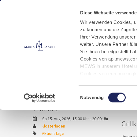
Aktuelles
Kloster
Klosterbetriebe
Diese Webseite verwende
Wir verwenden Cookies, u
zu können und die Zugriff
Aktionstage
Jobs
Ihrer Verwendung unserer
weiter. Unsere Partner fü
Sie ihnen bereitgestellt 
Start
Aktuelles
Veranstaltungen
Grillk
Cookies von api.mews.com
MEWS in unserem Hotel un
Cookies von eu5.bookingk
von Bibliotheks- und Klos
Grillkurs im Klosterlade
Marketing-Cookies.
Einwilligungsauswahl
Notwendig
Termin 1
Sa 15. Aug 2026, 15:00 Uhr - 20:00 Uhr
Grill
Klosterladen
Aktionstage
Unsere G