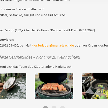
n Kursen im Preis enthalten sind:
ttel, Getränke, Grillgut und eine Grillschürze.
pro Person (159,- € für den Grillkurs “Rund ums Wild” am 07.11.2026)
servieren:
02652 59-420, per Mail
klosterladen@maria-laach.de
oder vor Ort im Kloste
rfekte Geschenkidee – nicht nur zu Weihnachten!
freut sich das Team des Klosterladens Maria Laach!