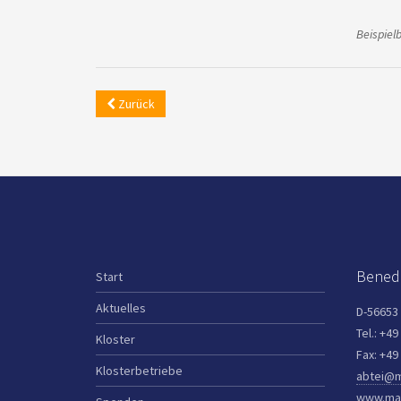
Beispiel
Zurück
Benedi
Start
Aktuelles
D-56653
Tel.: +49
Kloster
Fax: +49
Klosterbetriebe
abtei@m
www.mar