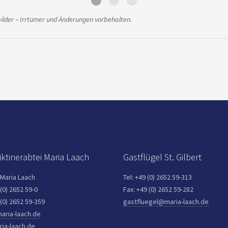
bilder – Irrtümer und Änderungen vorbehalten.
ktinerabtei Maria Laach
Gastflügel St. Gilbert
 Maria Laach
Tel: +49 (0) 2652 59-313
 (0) 2652 59-0
Fax: +49 (0) 2652 59-282
 (0) 2652 59-359
gastfluegel@maria-laach.de
aria-laach.de
ia-laach.de