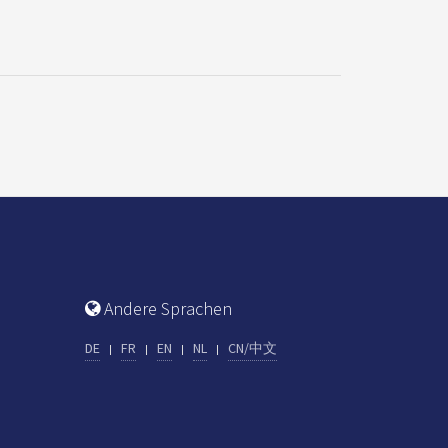
Andere Sprachen
DE
FR
EN
NL
CN/中文