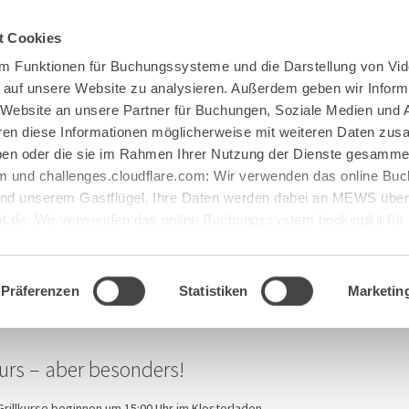
Spenden
Te Deum
Bestattun
t Cookies
m Funktionen für Buchungssysteme und die Darstellung von Vid
e auf unsere Website zu analysieren. Außerdem geben wir Inform
 Website an unsere Partner für Buchungen, Soziale Medien und 
hren diese Informationen möglicherweise mit weiteren Daten zu
haben oder die sie im Rahmen Ihrer Nutzung der Dienste gesamme
urs im Klosterladen
 und challenges.cloudflare.com: Wir verwenden das online B
d unserem Gastflügel. Ihre Daten werden dabei an MEWS überm
it.de: Wir verwenden das online Buchungssystem bookingkit fü
terführungen. Um Buchungen durchführen zu können akzeptieren 
n
Präferenzen
Statistiken
Marketin
kurs – aber besonders!
rillkurse beginnen um 15:00 Uhr im Klosterladen.