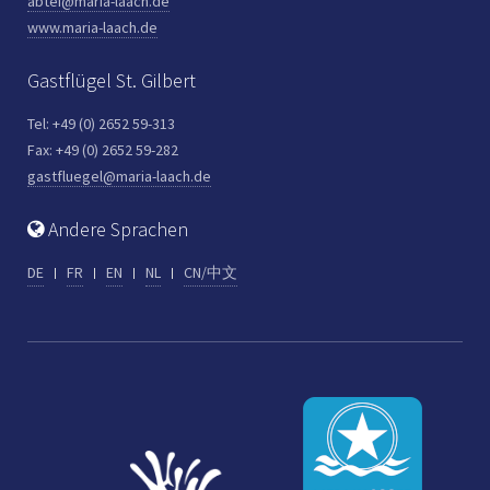
abtei@maria-laach.de
www.maria-laach.de
Gastflügel St. Gilbert
Tel: +49 (0) 2652 59-313
Fax: +49 (0) 2652 59-282
gastfluegel@maria-laach.de
Andere Sprachen
DE
FR
EN
NL
CN/中文