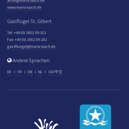
abtei@maria-laach.de
www.maria-laach.de
Gastflügel St. Gilbert
Tel: +49 (0) 2652 59-313
Fax: +49 (0) 2652 59-282
gastfluegel@maria-laach.de
Andere Sprachen
DE
FR
EN
NL
CN/中文