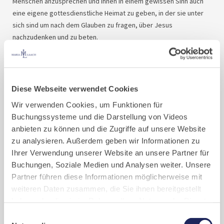
Menschen anzusprechen und ihnen in einem gewissen Sinn auch
eine eigene gottesdienstliche Heimat zu geben, in der sie unter
sich sind um nach dem Glauben zu fragen, über Jesus
nachzudenken und zu beten.
Elemente wie Lobpreis, Prozessionen, Gebete, Lesungen oder
Katechese sollen den ganzen Menschen mit all seinen Sinnen
ansprechen.
Neben den Mönchen sind auch Gäste eingeladen, das Evangelium
Diese Webseite verwendet Cookies
auszulegen und mit den jungen Leuten ins Gespräch zu kommen.
Wir verwenden Cookies, um Funktionen für
Nach jeder Jugendvigil sind alle noch zum Beisammensein ins
Buchungssysteme und die Darstellung von Videos
Kloster eingeladen.
anbieten zu können und die Zugriffe auf unsere Website
Die Jugendvigil findet normalerweise jeden dritten Samstag im
zu analysieren. Außerdem geben wir Informationen zu
Monat statt.
Ihrer Verwendung unserer Website an unsere Partner für
Buchungen, Soziale Medien und Analysen weiter. Unsere
Partner führen diese Informationen möglicherweise mit
weiteren Daten zusammen, die Sie ihnen bereitgestellt
haben oder die sie im Rahmen Ihrer Nutzung der Dienste
gesammelt haben. Cookies von api.mews.com und
Einwilligungsauswahl