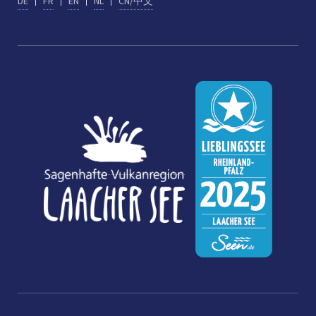
DE
FR
EN
NL
CN/中文