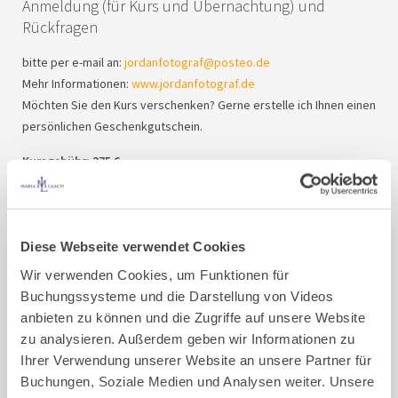
Anmeldung (für Kurs und Übernachtung) und
Rückfragen
bitte per e-mail an:
jordanfotograf@posteo.de
Mehr Informationen:
www.jordanfotograf.de
Möchten Sie den Kurs verschenken? Gerne erstelle ich Ihnen einen
persönlichen Geschenkgutschein.
Kursgebühr: 275 €
Übernachtung im Einzelzimmer (mit allen Mahlzeiten): 94 € pro
Nacht = 188 € gesamt
Nach der Anmeldung erhalten Sie eine Rechnung über die
Diese Webseite verwendet Cookies
Kursgebühr.
Wir verwenden Cookies, um Funktionen für
Kost & Logis zahlen sie am Ende des Kurses im Gastflügel des
Buchungssysteme und die Darstellung von Videos
Klosters.
anbieten zu können und die Zugriffe auf unsere Website
zu analysieren. Außerdem geben wir Informationen zu
Irrtümer und Änderungen vorbehalten.
Ihrer Verwendung unserer Website an unsere Partner für
Buchungen, Soziale Medien und Analysen weiter. Unsere