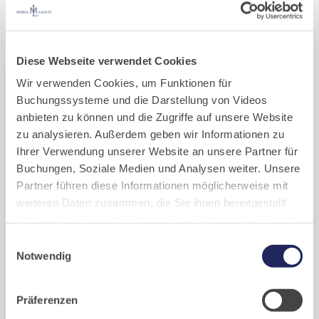
Termin 10
Sa 31. Okt 2026, 16:00 Uhr - 17:00 Uhr
Aktionstage
Diese Webseite verwendet Cookies
Wir verwenden Cookies, um Funktionen für
Offenes Atelier – Alte
Buchungssysteme und die Darstellung von Videos
Schreinerei –
anbieten zu können und die Zugriffe auf unsere Website
zu analysieren. Außerdem geben wir Informationen zu
Termine Oktober 2026
Ihrer Verwendung unserer Website an unsere Partner für
Buchungen, Soziale Medien und Analysen weiter. Unsere
Jeden Samstag laden wir Sie herzlich zur
Partner führen diese Informationen möglicherweise mit
Besichtigung in das Atelier von Br.
weiteren Daten zusammen, die Sie ihnen bereitgestellt
Stephan in der Alten Schreinerei ein.
haben oder die sie im Rahmen Ihrer Nutzung der Dienste
gesammelt haben. Cookies von api.mews.com und
Der Treffpunkt ist um 14 Uhr und um 16 Uhr an der Klosterpforte.
Einwilligungsauswahl
challenges.cloudflare.com: Wir verwenden das online
Notwendig
Eintritt frei.
Buchungssystem MEWS in unserem Hotel und unserem
Gastflügel. Ihre Daten werden dabei an MEWS
Präferenzen
übermittelt. Cookies von eu5.bookingkit.de: Wir