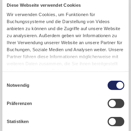
• 28–8 Tage vorher: 50 % der Kursgebühr
Diese Webseite verwendet Cookies
• 7–1 Tag vorher: 85 %
Wir verwenden Cookies, um Funktionen für
• am Anreisetag (bis 18 Uhr): 100 %
Buchungssysteme und die Darstellung von Videos
Es wird empfohlen, eine Seminar- oder
anbieten zu können und die Zugriffe auf unsere Website
Reiserücktrittsversicherung abzuschließen.
zu analysieren. Außerdem geben wir Informationen zu
Ihrer Verwendung unserer Website an unsere Partner für
Irrtümer und Änderungen vorbehalten.
Buchungen, Soziale Medien und Analysen weiter. Unsere
Partner führen diese Informationen möglicherweise mit
Buchung
weiteren Daten zusammen, die Sie ihnen bereitgestellt
haben oder die sie im Rahmen Ihrer Nutzung der Dienste
Die Kursgebühren enthalten nicht den Satz für Kost & Logis. Bitte
gesammelt haben. Cookies von api.mews.com und
Einwilligungsauswahl
buchen Sie Ihre Übernachtung und den Kurs im Gastflügel des
challenges.cloudflare.com: Wir verwenden das online
Notwendig
Klosters:
Buchungssystem MEWS in unserem Hotel und unserem
Gastflügel. Ihre Daten werden dabei an MEWS
Präferenzen
übermittelt. Cookies von eu5.bookingkit.de: Wir
verwenden das online Buchungssystem bookingkit für
Buchungen von Bibliotheks- und Klosterführungen. Um
Statistiken
Buchungen durchführen zu können akzeptieren Sie bitte