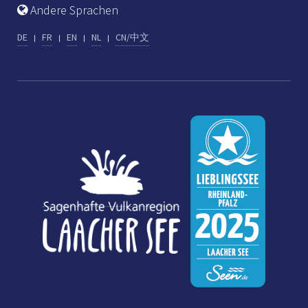
Andere Sprachen
DE
FR
EN
NL
CN/中文