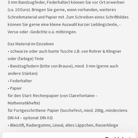
3 mm Bandzugfeder, Federhalter) können Sie vor Ort erwerben
(ca. 10 Euro). Bringen Sie gerne, wenn vorhanden, weiteres
Schreibmaterial und Papier mit. Zum Schreiben eines Schriftbildes
können Sie gerne eine kleine Auswahl kurzer Lieblingstexte, -
Verse oder -Gedichte o.ä. mitbringen.
Das Material im Einzelnen
• schwarze oder auch bunte Tusche z.B. von Rohrer & Klingner
oder (farbige) Tinte
• Bandzugfedern (bitte von Brause), mind. 3 mm (gerne auch
andere Stärken)
• Federhalter
• Papier
für den Start: Rechenpapier (von Clairefontaine –
Mathematikhefte)
für Fortgeschrittene: Papier (tuschefest, mind. 200g, mindestens
DIN
A4 – optional:
DIN
A3)
• Bleistift, Radiergummi, Lineal, altes Läppchen, Rasierklinge
Kursgebühr