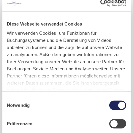
310 € (inkl. MwSt)
Dozentin:
Diese Webseite verwendet Cookies
Anja Eichen (Dipl. Design),
www.schriftkunsteichen.com
Wir verwenden Cookies, um Funktionen für
Buchungssysteme und die Darstellung von Videos
Anmeldung
anbieten zu können und die Zugriffe auf unsere Website
Bitte um Kursanmeldung über Anja Eichen
zu analysieren. Außerdem geben wir Informationen zu
(
info@schriftkunsteichen.com
). Mit der Kursbuchung ist für Sie
Ihrer Verwendung unserer Website an unsere Partner für
automatisch ein Zimmer im Gästeflügel des Klosters Maria Laach
Buchungen, Soziale Medien und Analysen weiter. Unsere
reserviert.
Partner führen diese Informationen möglicherweise mit
weiteren Daten zusammen, die Sie ihnen bereitgestellt
Irrtümer und Änderungen vorbehalten.
haben oder die sie im Rahmen Ihrer Nutzung der Dienste
gesammelt haben. Cookies von api.mews.com und
Buchung
Einwilligungsauswahl
challenges.cloudflare.com: Wir verwenden das online
Notwendig
Buchungssystem MEWS in unserem Hotel und unserem
Die Kursgebühren enthalten nicht den Satz für Kost & Logis. Bitte
Gastflügel. Ihre Daten werden dabei an MEWS
buchen Sie Ihre Übernachtung und den Kurs im Gastflügel des
Präferenzen
übermittelt. Cookies von eu5.bookingkit.de: Wir
Klosters:
verwenden das online Buchungssystem bookingkit für