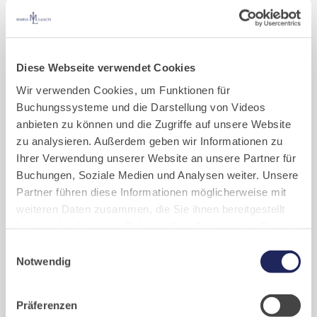
Zu meiner Person:
Nicole Gollan
Coach
Diese Webseite verwendet Cookies
Meditations- & Entspannungstrainerin
Wir verwenden Cookies, um Funktionen für
Informationen und Anmeldung unter:
Buchungssysteme und die Darstellung von Videos
www.nicolegollan.de
anbieten zu können und die Zugriffe auf unsere Website
kontakt@nicolegollan.de
zu analysieren. Außerdem geben wir Informationen zu
Tel: 02150/9669488
Ihrer Verwendung unserer Website an unsere Partner für
Buchungen, Soziale Medien und Analysen weiter. Unsere
Kosten:
Partner führen diese Informationen möglicherweise mit
Die Teilnehmergebühr findest du bei dem jeweiligen Seminar. D
weiteren Daten zusammen, die Sie ihnen bereitgestellt
ie Teilnahme am Seminar ist an die Unterkunft im Gästehaus des
haben oder die sie im Rahmen Ihrer Nutzung der Dienste
Kloster gebunden. Die Unterkunftskosten, inklusive
gesammelt haben. Cookies von api.mews.com und
Einwilligungsauswahl
Vollverpflegung, liegen pro Person bei 194,50 € (EZ).
challenges.cloudflare.com: Wir verwenden das online
Notwendig
Buchungssystem MEWS in unserem Hotel und unserem
Vorkenntnisse sind nicht erforderlich.
Gastflügel. Ihre Daten werden dabei an MEWS
Präferenzen
übermittelt. Cookies von eu5.bookingkit.de: Wir