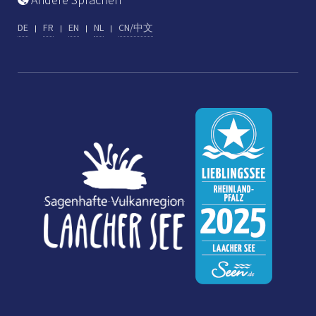
DE
FR
EN
NL
CN/中文