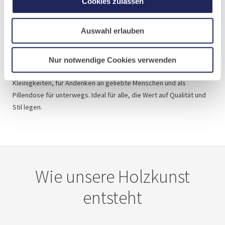
Cookies zulassen
Zu den Holzaccessoires aus Maria Laach gehören handgemachte
Auswahl erlauben
Schlüsselanhänger mit integrierter Aufbewahrung – hochwertige
Holzaccessoires, die Funktionalität und elegantes Design perfekt
vereinen. Die einzigartigen Schlüsselanhänger sind nicht nur
Nur notwendige Cookies verwenden
stilvolle Begleiter, sondern bieten auch praktischen Stauraum für
Kleinigkeiten, für Andenken an geliebte Menschen und als
Pillendose für unterwegs. Ideal für alle, die Wert auf Qualität und
Stil legen.
Wie unsere Holzkunst
entsteht