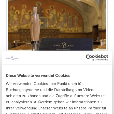
Diese Webseite verwendet Cookies
Die Produktpalette der Holzkunstmanufaktur umfasst neben edlen
Wir verwenden Cookies, um Funktionen für
Schreibgeräten auch praktische Alltagsgegenstände wie die
Buchungssysteme und die Darstellung von Videos
innovative Einhandmühle für Salz und Pfeffer. Diese hochwertige
anbieten zu können und die Zugriffe auf unsere Website
Mühle funktioniert ähnlich wie ein Klick-Kugelschreiber und lässt
zu analysieren. Außerdem geben wir Informationen zu
sich durch einen Druckknopf mühelos bedienen. Mit nur einem
Ihrer Verwendung unserer Website an unsere Partner für
Daumendruck können Gerichte nach Belieben gewürzt werden. Im
Buchungen, Soziale Medien und Analysen weiter. Unsere