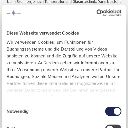
beim Brennen je nach Temperatur und Glasurtechnik. Darin besteht
einerseits die Herausforderung und gleichermaßen andererseits
die Kunst, sich dieses Wissen zu einer lebendigen Gestaltung der
Motive oder des Dekors zunutze zu machen.
Diese Webseite verwendet Cookies
Schöne Gebrauchsgegenstände für den gedeckten Tisch und
Objekte, die unser Leben reicher machen, zu erschaffen, ist
Wir verwenden Cookies, um Funktionen für
unsere Leidenschaft. Ihre auch? Dann freuen wir uns, von Ihnen zu
Buchungssysteme und die Darstellung von Videos
hören.
anbieten zu können und die Zugriffe auf unsere Website
Für Sie soll es etwas Besonderes sein!
zu analysieren. Außerdem geben wir Informationen zu
Bis bald.
Ihrer Verwendung unserer Website an unsere Partner für
Buchungen, Soziale Medien und Analysen weiter. Unsere
Partner führen diese Informationen möglicherweise mit
weiteren Daten zusammen, die Sie ihnen bereitgestellt
haben oder die sie im Rahmen Ihrer Nutzung der Dienste
gesammelt haben. Cookies von api.mews.com und
Einwilligungsauswahl
challenges.cloudflare.com: Wir verwenden das online
Notwendig
Buchungssystem MEWS in unserem Hotel und unserem
Gastflügel. Ihre Daten werden dabei an MEWS