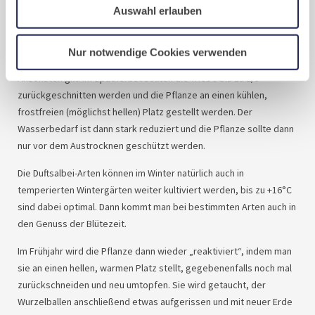
monatlich, am besten mit einem Kräuter-Flüssigdünger oder
Auswahl erlauben
anderen organischen Düngern. Stark wachsende Arten kann man
im Sommer – am besten in Verbindung mit einer Ernte – gut
stutzen.
Nur notwendige Cookies verwenden
Ansonsten gilt: Im Spätherbst sollten die Triebe bis zu 2/3
zurückgeschnitten werden und die Pflanze an einen kühlen,
frostfreien (möglichst hellen) Platz gestellt werden. Der
Wasserbedarf ist dann stark reduziert und die Pflanze sollte dann
nur vor dem Austrocknen geschützt werden.
Die Duftsalbei-Arten können im Winter natürlich auch in
temperierten Wintergärten weiter kultiviert werden, bis zu +16°C
sind dabei optimal. Dann kommt man bei bestimmten Arten auch in
den Genuss der Blütezeit.
Im Frühjahr wird die Pflanze dann wieder „reaktiviert“, indem man
sie an einen hellen, warmen Platz stellt, gegebenenfalls noch mal
zurückschneiden und neu umtopfen. Sie wird getaucht, der
Wurzelballen anschließend etwas aufgerissen und mit neuer Erde