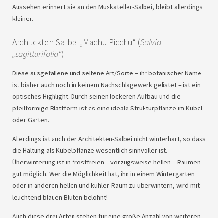
Aussehen erinnert sie an den Muskateller-Salbei, bleibt allerdings
kleiner.
Architekten-Salbei „Machu Picchu“ (
Salvia
„sagittarifolia“
)
Diese ausgefallene und seltene Art/Sorte – ihr botanischer Name
ist bisher auch noch in keinem Nachschlagewerk gelistet – ist ein
optisches Highlight. Durch seinen lockeren Aufbau und die
pfeilförmige Blattform ist es eine ideale Strukturpflanze im Kübel
oder Garten.
Allerdings ist auch der Architekten-Salbei nicht winterhart, so dass
die Haltung als Kübelpflanze wesentlich sinnvoller ist.
Überwinterung ist in frostfreien – vorzugsweise hellen – Räumen
gut möglich. Wer die Möglichkeit hat, ihn in einem Wintergarten
oder in anderen hellen und kühlen Raum zu überwintern, wird mit
leuchtend blauen Blüten belohnt!
Auch diese drei Arten stehen für eine große Anzahl von weiteren