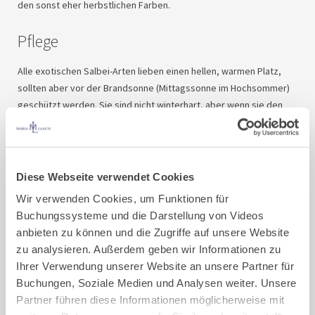
den sonst eher herbstlichen Farben.
Pflege
Alle exotischen Salbei-Arten lieben einen hellen, warmen Platz,
sollten aber vor der Brandsonne (Mittagssonne im Hochsommer)
geschützt werden. Sie sind nicht winterhart, aber wenn sie den
ganzen Sommer im Freien gestanden haben, macht ihnen der
erste Nachtfrost nichts aus. Für die Haltung als Kübelpflanze sind
sie gut geeignet.
Diese Webseite verwendet Cookies
Der Ananas-Salbei sowie der Frucht-Salbei krönen ab November
Wir verwenden Cookies, um Funktionen für
ihre Saison mit wunderschönen Blütenrispen.
Buchungssysteme und die Darstellung von Videos
Im Gegensatz zu den klassischen Salbei-Arten lieben die
anbieten zu können und die Zugriffe auf unsere Website
tropischen Arten einen humosen Boden. Dazu mischt man z. B. zu
zu analysieren. Außerdem geben wir Informationen zu
gleichen Teilen Komposterde und eine gute Topfpflanzenerde –
Ihrer Verwendung unserer Website an unsere Partner für
untereinander. Auf den Boden des Topfes können ein paar
Buchungen, Soziale Medien und Analysen weiter. Unsere
Tonscherben oder eine Schicht Lava- bzw. Bimsgestein als
Partner führen diese Informationen möglicherweise mit
Drainage ausgelegt werden.