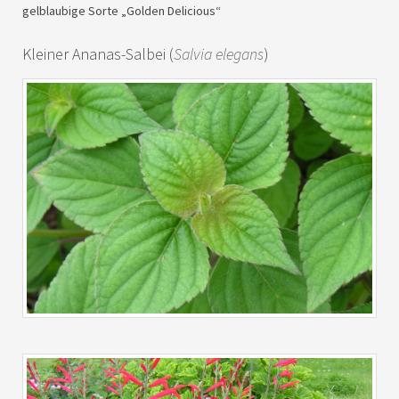
gelblaubige Sorte „Golden Delicious“
Kleiner Ananas-Salbei (
Salvia elegans
)