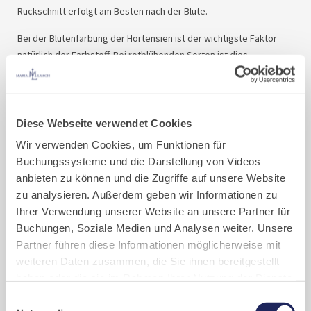
Rückschnitt erfolgt am Besten nach der Blüte.
Bei der Blütenfärbung der Hortensien ist der wichtigste Faktor
natürlich der Farbstoff. Bei rotblühenden Sorten ist dies
überwiegend (aber nicht nur) das
Anthozyan
, bei blaublühenden
der Farbstoff
Delphinidin
. Für die Blaufärbung bei Hortensie ist
darüber hinaus ein Wechselspiel von pH-Wert und dem Nährstoff
Aluminium zu beachten:
Diese Webseite verwendet Cookies
Aluminium benötigen die blaublühenden Sorten für die
Wir verwenden Cookies, um Funktionen für
Farbausbildung der Blüten. Die Pflanze kann den Nährstoff aber nur
Buchungssysteme und die Darstellung von Videos
bei einem Boden im sehr sauren Bereich (pH-Wert unter 4,5)
anbieten zu können und die Zugriffe auf unsere Website
aufnehmen. Bei einem pH-Wert darüber wird der Nährstoff im
zu analysieren. Außerdem geben wir Informationen zu
Boden festgelegt und steht somit der Pflanze nicht mehr zur
Ihrer Verwendung unserer Website an unsere Partner für
Verfügung. Dann verfärben sich die Blüten im Laufe von ein paar
Buchungen, Soziale Medien und Analysen weiter. Unsere
Jahren in verschiedensten Abstufungen von Blau- und Lila-Tönen.
Partner führen diese Informationen möglicherweise mit
weiteren Daten zusammen, die Sie ihnen bereitgestellt
In diesem Fall sollte der Boden mit speziellen Düngern (z. B.
haben oder die sie im Rahmen Ihrer Nutzung der Dienste
schwefelsaures Ammoniak) immer wieder in den stark sauren
gesammelt haben. Cookies von api.mews.com und
Bereich geführt werden. Immer wieder deshalb, weil das
Einwilligungsauswahl