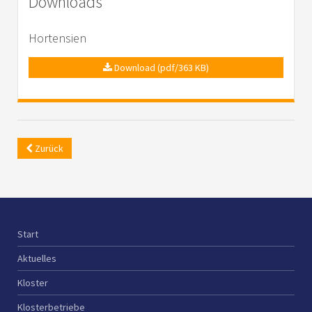
Downloads
Hortensien
Download (pdf/363 KB)
Zurück
Start
Aktuelles
Kloster
Klosterbetriebe