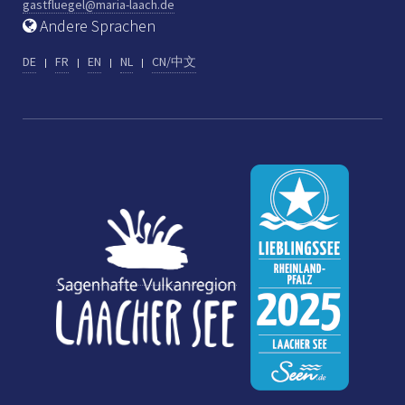
gastfluegel@maria-laach.de
Andere Sprachen
DE
FR
EN
NL
CN/中文