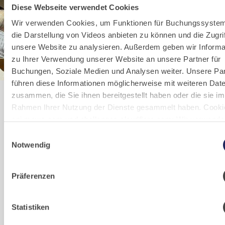
Diese Webseite verwendet Cookies
Wir verwenden Cookies, um Funktionen für Buchungssyste
die Darstellung von Videos anbieten zu können und die Zugrif
unsere Website zu analysieren. Außerdem geben wir Informa
zu Ihrer Verwendung unserer Website an unsere Partner für
Buchungen, Soziale Medien und Analysen weiter. Unsere Par
führen diese Informationen möglicherweise mit weiteren Dat
zusammen, die Sie ihnen bereitgestellt haben oder die sie im
Kontakt
Rahmen Ihrer Nutzung der Dienste gesammelt haben. Cooki
api.mews.com und challenges.cloudflare.com: Wir verwende
Klosterforum Maria Laach
online Buchungssystem MEWS in unserem Hotel und unser
Einwilligungsauswahl
Gastflügel. Ihre Daten werden dabei an MEWS übermittelt. 
Tel.: +49 (0) 2652 59350
Notwendig
von eu5.bookingkit.de: Wir verwenden das online Buchungs
klosterforum@maria-laach.de
bookingkit für Buchungen von Bibliotheks- und Klosterführun
Präferenzen
Um Buchungen durchführen zu können akzeptieren Sie bitte
Marketing-Cookies.
Statistiken
Öffnungszeiten