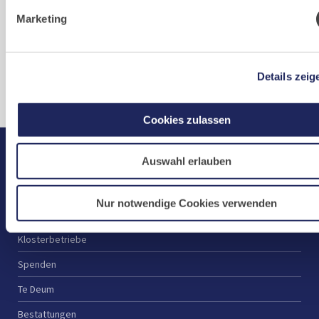
Dienstag – Samstag:
Marketing
10 – 17 Uhr
Montags, Sonn- und Feiertags:
geschlossen
Details zeig
Cookies zulassen
Auswahl erlauben
Start
Aktuelles
Nur notwendige Cookies verwenden
Kloster
Klosterbetriebe
Spenden
Te Deum
Bestattungen