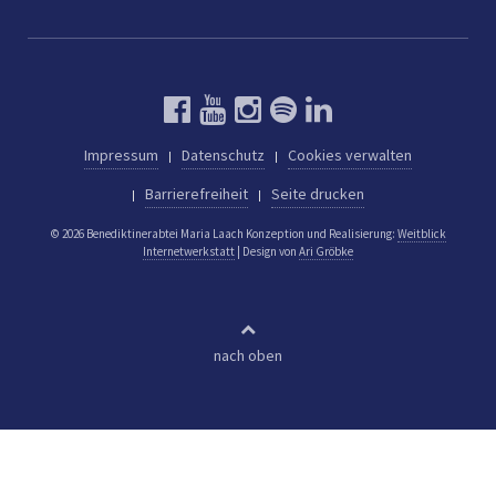
Impressum
Datenschutz
Cookies verwalten
Barrierefreiheit
Seite drucken
© 2026 Benediktinerabtei Maria Laach
Konzeption und Realisierung:
Weitblick
Internetwerkstatt
| Design von
Ari Gröbke
nach oben