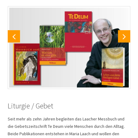
Liturgie / Gebet
Kunstgegenstände
Karten / Kartenbücher / Kalender
Seit mehr als zehn Jahren begleiten das Laacher Messbuch und
Aus der Tradition des künstlerischen und kunsthandwerklichen
Wir bieten ein breites Sortiment an Grußkarten in
die Gebetszeitschrift Te Deum viele Menschen durch den Alltag.
Schaffens in Maria Laach hat sich unser Sortiment an
unterschiedlichen Formaten zu den verschiedenen Anlässen und
Beide Publikationen entstehen in Maria Laach und wollen den
Kunstgegenständen entwickelt. Vor allem Bronze ist das Material,
Lebensereignissen. Werke der klassischen Malerei sind ebenso im