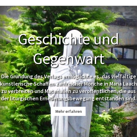
Geschichte und
Gegenwart
Die Gründung des Verlags ermöglichte es, das vielfältige
künstlerische Schaffen zahlreicher Mönche in Maria Laach
zu verbreiten und Materialien zu veröffentlichen, die aus
der liturgischen Erneuerungsbewegung entstanden sind.
Mehr erfahren