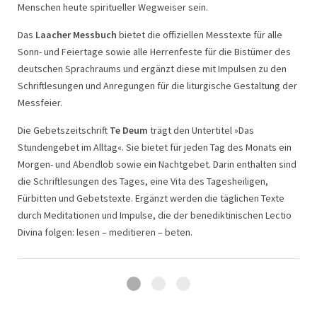
Menschen heute spiritueller Wegweiser sein.
aus dem zahlreiche hochwertige Objekte gefertigt werden. Die
Programm wie Arbeiten moderner Künstler, wie z.B. Beate Heinen,
ruhige Kraft der Skulpturen und die warme Ausstrahlung des
Bernadette Höcker, Marlene Zerbe und Panka Chirer-Geyer.
Das
Laacher Messbuch
bietet die offiziellen Messtexte für alle
Metalls lassen den Betrachter zur inneren Balance finden und
Sonn- und Feiertage sowie alle Herrenfeste für die Bistümer des
Spirituelle und meditative Texte ergänzen die Bildmotive. Darunter
bescheren Stille und Ruhe für den Geist. Die Entwürfe stammen
deutschen Sprachraums und ergänzt diese mit Impulsen zu den
sind Werke zeitgenössischer Autoren wie Pierre Stutz, Anselm
unter anderem von Andrea Zrenner, Christoph Fischbach sowie
Schriftlesungen und Anregungen für die liturgische Gestaltung der
Grün
OSB
und Andrea Schwarz, ebenso wie Texte aus dem reichen
weiteren nationalen und internationalen Künstlern. Kerzen in
Messfeier.
Schatz der klösterlichen und spirituellen Überlieferung.
verschiedenen Größen, Rosenkränze, Produkte aus Speckstein,
Anhänger aus Muranoglas und viele weitere schöne Dinge runden
Die Gebetszeitschrift
Ein besonderes Programmsegment bilden Grußkarten zu
Te Deum
trägt den Untertitel »Das
das Sortiment ab.
Stundengebet im Alltag«. Sie bietet für jeden Tag des Monats ein
kirchlichen Weihefeiern wie der Diakon- oder Priesterweihe, der
Morgen- und Abendlob sowie ein Nachtgebet. Darin enthalten sind
Ordensprofess und Weihejubiläen.
Besonderes Augenmerk legt der Klosterverlag Maria Laach
die Schriftlesungen des Tages, eine Vita des Tagesheiligen,
naturgemäß auf die christlichen Lebenshöhepunkte, aber auch
Fürbitten und Gebetstexte. Ergänzt werden die täglichen Texte
zum Führerschein findet man ein passendes Geschenk.
durch Meditationen und Impulse, die der benediktinischen Lectio
Divina folgen: lesen – meditieren – beten.