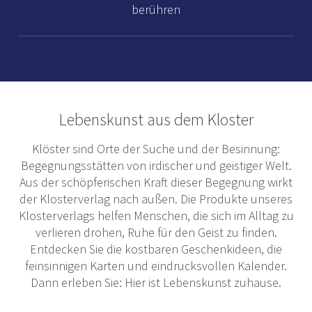
berühren
Lebenskunst aus dem Kloster
Klöster sind Orte der Suche und der Besinnung:
Begegnungsstätten von irdischer und geistiger Welt.
Aus der schöpferischen Kraft dieser Begegnung wirkt
der Klosterverlag nach außen. Die Produkte unseres
Klosterverlags helfen Menschen, die sich im Alltag zu
verlieren drohen, Ruhe für den Geist zu finden.
Entdecken Sie die kostbaren Geschenki­deen, die
feinsinnigen Karten und eindrucksvollen Kalender.
Dann erleben Sie: Hier ist Lebenskunst zuhause.