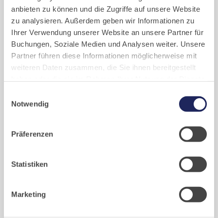
anbieten zu können und die Zugriffe auf unsere Website
zu analysieren. Außerdem geben wir Informationen zu
Ihrer Verwendung unserer Website an unsere Partner für
Buchungen, Soziale Medien und Analysen weiter. Unsere
Partner führen diese Informationen möglicherweise mit
weiteren Daten zusammen, die Sie ihnen bereitgestellt
herunterladen (pdf/18,3 MB)
haben oder die sie im Rahmen Ihrer Nutzung der Dienste
gesammelt haben. Cookies von api.mews.com und
Einwilligungsauswahl
challenges.cloudflare.com: Wir verwenden das online
Notwendig
Buchungssystem MEWS in unserem Hotel und unserem
Gastflügel. Ihre Daten werden dabei an MEWS
Präferenzen
übermittelt. Cookies von eu5.bookingkit.de: Wir
verwenden das online Buchungssystem bookingkit für
Buchungen von Bibliotheks- und Klosterführungen. Um
Statistiken
Buchungen durchführen zu können akzeptieren Sie bitte
Marketing-Cookies.
Marketing