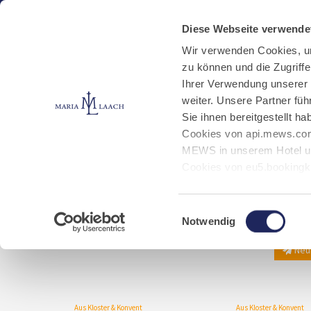
Aktuelles
Kloster
Klosterbetriebe
Diese Webseite verwende
Wir verwenden Cookies, u
zu können und die Zugriff
Nachrichten
Jobs
Ihrer Verwendung unserer
weiter. Unsere Partner fü
Sie ihnen bereitgestellt 
Start
Aktuelles
Nachrichten
Cookies von api.mews.com
MEWS in unserem Hotel un
Cookies von eu5.bookingk
von Bibliotheks- und Klos
Marketing-Cookies.
Einwilligungsauswahl
Notwendig
Neui
Aus Kloster & Konvent
Aus Kloster & Konvent