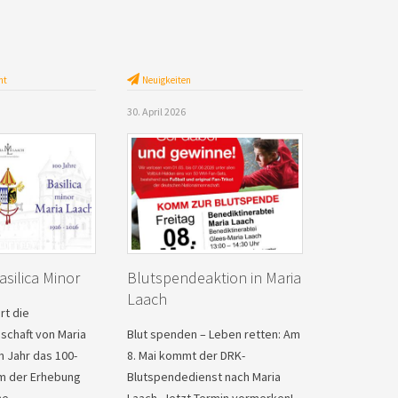
nt
Neuigkeiten
30. April 2026
silica Minor
Blutspendeaktion in Maria
Laach
rt die
chaft von Maria
Blut spenden – Leben retten: Am
m Jahr das 100-
8. Mai kommt der DRK-
um der Erhebung
Blutspendedienst nach Maria
che…
Laach. Jetzt Termin vormerken!