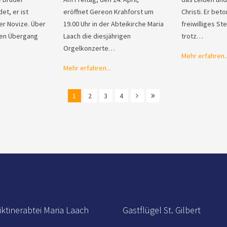
et, er ist
eröffnet Gereon Krahforst um
Christi. Er bet
ter Novize. Über
19.00 Uhr in der Abteikirche Maria
freiwilliges S
den Übergang
Laach die diesjährigen
trotz…
Orgelkonzerte…
Mehr erfahren..
Mehr erfahren...
1
2
3
4
ktinerabtei Maria Laach
Gastflügel St. Gilbert