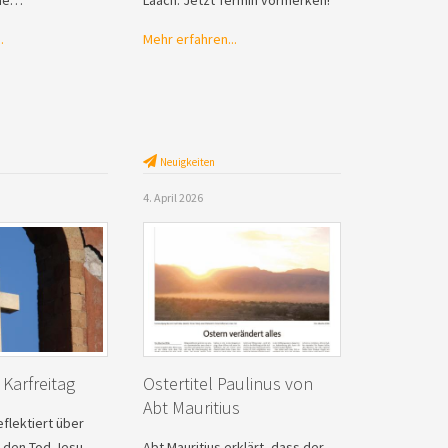
.
Mehr erfahren...
Neuigkeiten
4. April 2026
Karfreitag
Ostertitel Paulinus von
Abt Mauritius
eflektiert über
 den Tod Jesu
Abt Mauritius erklärt, dass der