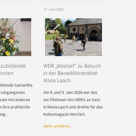
17. Juni 2026
uszubildende
WDR „Westart“ zu Besuch
Können
in der Benediktinerabtei
Maria Laach
ildende Samantha
r vergangenen
Am 8. und 9. Juni 2026 war das
sam mit anderen
ein Filmteam des WDRs zu Gast
 ihre praktische
in Maria Laach und drehte für das
fung…
Kulturmagazin Westart.
.
Mehr erfahren...