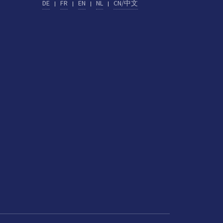
DE
FR
EN
NL
CN/中文