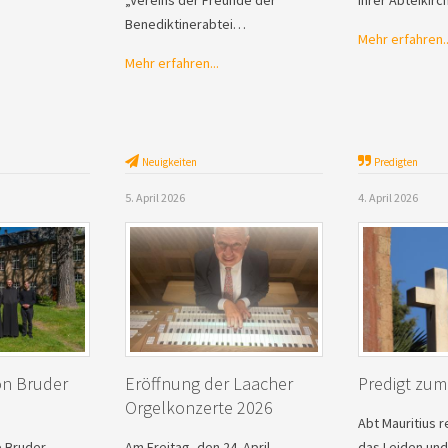
Benediktinerabtei…
Mehr erfahren..
Mehr erfahren...
Neuigkeiten
Predigten
5. April 2026
4. April 2026
on Bruder
Eröffnung der Laacher
Predigt zum 
Orgelkonzerte 2026
Abt Mauritius r
e Bruder
Am Freitag, den 24. April,
das Leiden und