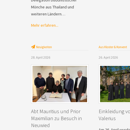
Mönche aus Thailand und
weiteren Ländern…
Mehr erfahren...
Neuigkeiten
Aus Kloster & Konvent
28. April 2026
26. April 2026
Abt Mauritius und Prior
Einkleidung v
Maximilian zu Besuch in
Valerius
Neuwied
Am 26. April wurd