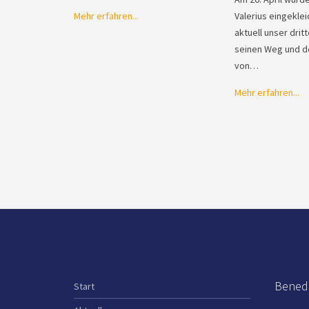
Mehr erfahren...
Valerius eingekleid
aktuell unser drit
seinen Weg und 
von…
Mehr erfahren...
Benedi
Start