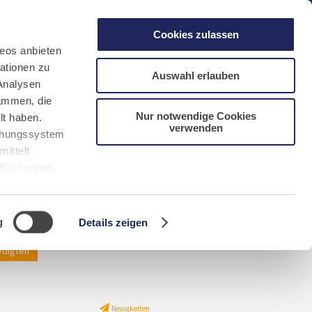
gen
Laacher See
Shops
Infos
Cookies zulassen
eos anbieten
ationen zu
Auswahl erlauben
Analysen
sammen, die
Nur notwendige Cookies
lt haben.
verwenden
DE
FR
EN
NL
CN/中文
uchungssystem
ittelt.
r Buchungen
Sie bitte
g
Details zeigen
digten
Neuigkeiten