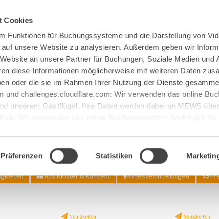
Spenden
Te Deum
Bestattun
t Cookies
m Funktionen für Buchungssysteme und die Darstellung von Vid
e auf unsere Website zu analysieren. Außerdem geben wir Inform
 Website an unsere Partner für Buchungen, Soziale Medien und 
hren diese Informationen möglicherweise mit weiteren Daten zu
haben oder die sie im Rahmen Ihrer Nutzung der Dienste gesamme
 und challenges.cloudflare.com: Wir verwenden das online B
d unserem Gastflügel. Ihre Daten werden dabei an MEWS überm
it.de: Wir verwenden das online Buchungssystem bookingkit fü
terführungen. Um Buchungen durchführen zu können akzeptieren 
Aktuelles aus Maria Laach
Präferenzen
Statistiken
Marketin
gkeiten
Aus Kloster & Konvent
Pressemitteilungen
Pre
Neuigkeiten
Neuigkeiten