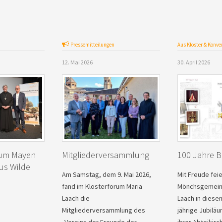
Pressemitteilungen
Aus Kloster & Konve
12. Mai 2026
30. April 2026
rum Mayen
Mitgliederversammlung
100 Jahre Ba
ius Wilde
Am Samstag, dem 9. Mai 2026,
Mit Freude feie
fand im Klosterforum Maria
Mönchsgemeins
Laach die
Laach in diese
Mitgliederversammlung des
jährige Jubilä
„Vereins der Freunde der
ihrer Abteikir