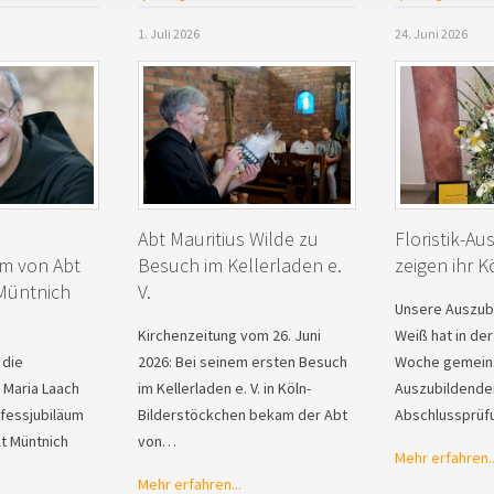
1. Juli 2026
24. Juni 2026
Abt Mauritius Wilde zu
Floristik-A
um von Abt
Besuch im Kellerladen e.
zeigen ihr 
Müntnich
V.
Unsere Auszub
Kirchenzeitung vom 26. Juni
Weiß hat in de
 die
2026: Bei seinem ersten Besuch
Woche gemein
 Maria Laach
im Kellerladen e. V. in Köln-
Auszubildenden
ofessjubiläum
Bilderstöckchen bekam der Abt
Abschlussprü
t Müntnich
von…
Mehr erfahren..
Mehr erfahren...