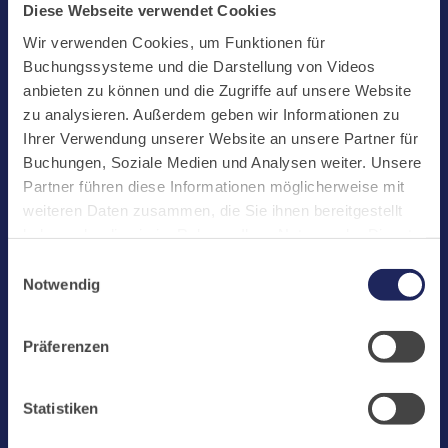
Start
Diese Webseite verwendet Cookies
Aktuelles
Wir verwenden Cookies, um Funktionen für
Buchungssysteme und die Darstellung von Videos
Kloster
anbieten zu können und die Zugriffe auf unsere Website
Klosterbetriebe
zu analysieren. Außerdem geben wir Informationen zu
Ihrer Verwendung unserer Website an unsere Partner für
Spenden
Buchungen, Soziale Medien und Analysen weiter. Unsere
Te Deum
Partner führen diese Informationen möglicherweise mit
weiteren Daten zusammen, die Sie ihnen bereitgestellt
Bestattungen
haben oder die sie im Rahmen Ihrer Nutzung der Dienste
Laacher See
gesammelt haben. Cookies von api.mews.com und
Einwilligungsauswahl
challenges.cloudflare.com: Wir verwenden das online
Shops
Notwendig
Buchungssystem MEWS in unserem Hotel und unserem
Infos
Gastflügel. Ihre Daten werden dabei an MEWS
Präferenzen
Jobs
übermittelt. Cookies von eu5.bookingkit.de: Wir
verwenden das online Buchungssystem bookingkit für
Newsletter
Buchungen von Bibliotheks- und Klosterführungen. Um
Statistiken
Buchungen durchführen zu können akzeptieren Sie bitte