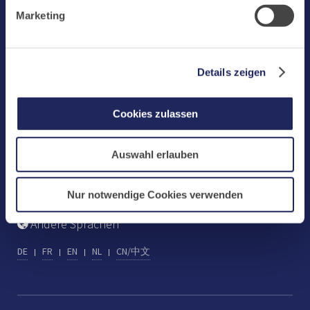
Benediktinerabtei Maria Laach
Marketing-Cookies.
Marketing
D-56653 Maria Laach
Tel.: +49 (0) 2652 59-0
Fax: +49 (0) 2652 59-359
Details zeigen
abtei@maria-laach.de
www.maria-laach.de
Cookies zulassen
Gastflügel St. Gilbert
Auswahl erlauben
Tel: +49 (0) 2652 59-313
Fax: +49 (0) 2652 59-282
gastfluegel@maria-laach.de
Nur notwendige Cookies verwenden
Andere Sprachen
DE
FR
EN
NL
CN/中文