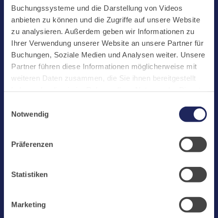
Start
Buchungssysteme und die Darstellung von Videos
Aktuelles
anbieten zu können und die Zugriffe auf unsere Website
zu analysieren. Außerdem geben wir Informationen zu
Kloster
Ihrer Verwendung unserer Website an unsere Partner für
Klosterbetriebe
Buchungen, Soziale Medien und Analysen weiter. Unsere
Partner führen diese Informationen möglicherweise mit
Spenden
weiteren Daten zusammen, die Sie ihnen bereitgestellt
Te Deum
haben oder die sie im Rahmen Ihrer Nutzung der Dienste
gesammelt haben. Cookies von api.mews.com und
Bestattungen
Einwilligungsauswahl
challenges.cloudflare.com: Wir verwenden das online
Notwendig
Laacher See
Buchungssystem MEWS in unserem Hotel und unserem
Gastflügel. Ihre Daten werden dabei an MEWS
Shops
Präferenzen
übermittelt. Cookies von eu5.bookingkit.de: Wir
Infos
verwenden das online Buchungssystem bookingkit für
Buchungen von Bibliotheks- und Klosterführungen. Um
Jobs
Statistiken
Buchungen durchführen zu können akzeptieren Sie bitte
Newsletter
Marketing-Cookies.
Marketing