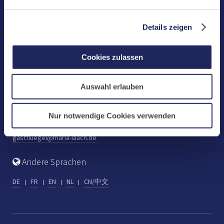
Benediktinerabtei Maria Laach
D-56653 Maria Laach
Details zeigen
Tel.: +49 (0) 2652 59-0
Fax: +49 (0) 2652 59-359
Cookies zulassen
abtei@maria-laach.de
www.maria-laach.de
Auswahl erlauben
Gastflügel St. Gilbert
Tel: +49 (0) 2652 59-313
Nur notwendige Cookies verwenden
Fax: +49 (0) 2652 59-282
gastfluegel@maria-laach.de
Andere Sprachen
DE
FR
EN
NL
CN/中文