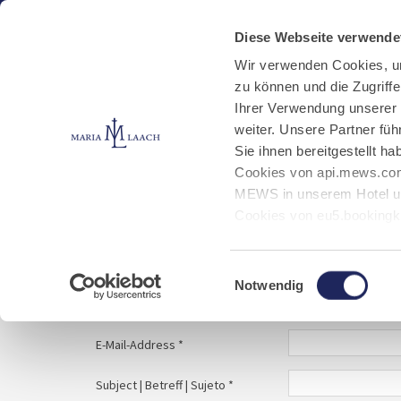
Aktuelles
Kloster
Klosterbetriebe
Diese Webseite verwende
Wir verwenden Cookies, u
zu können und die Zugriff
E-Mail schreiben
Jobs
Ihrer Verwendung unserer
weiter. Unsere Partner fü
Sie ihnen bereitgestellt 
Start
Service
E-Mail schreiben
Cookies von api.mews.com
MEWS in unserem Hotel un
Cookies von eu5.bookingk
von Bibliotheks- und Klos
Your message to | Ihre Nachricht an | Tu mens
Marketing-Cookies.
Einwilligungsauswahl
Notwendig
Name | Nombre *
E-Mail-Address *
Subject | Betreff | Sujeto *