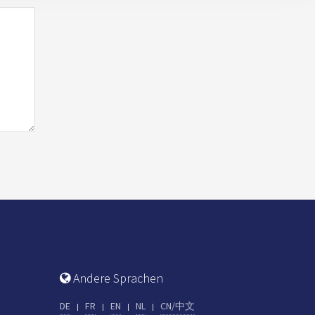
Andere Sprachen
DE
FR
EN
NL
CN/中文