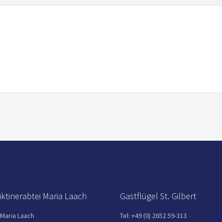
ktinerabtei Maria Laach
Gastflügel St. Gilbert
 Maria Laach
Tel: +49 (0) 2652 59-313