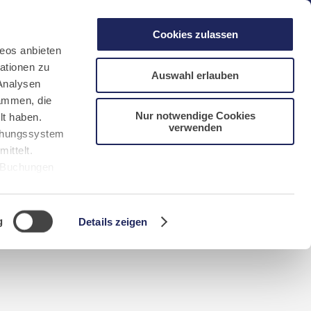
gen
Laacher See
Shops
Infos
Cookies zulassen
eos anbieten
ationen zu
Auswahl erlauben
Analysen
sammen, die
Nur notwendige Cookies
lt haben.
verwenden
DE
FR
EN
NL
CN/中文
uchungssystem
ittelt.
r Buchungen
Sie bitte
g
Details zeigen
n requerida