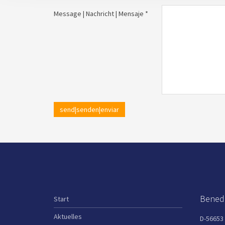
Message | Nachricht | Mensaje *
send|senden|enviar
Benedi
Start
Aktuelles
D-56653