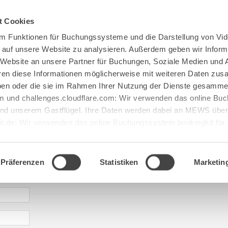
Spenden
Te Deum
Bestattun
t Cookies
m Funktionen für Buchungssysteme und die Darstellung von Vid
e auf unsere Website zu analysieren. Außerdem geben wir Inform
 Website an unsere Partner für Buchungen, Soziale Medien und 
hren diese Informationen möglicherweise mit weiteren Daten zu
haben oder die sie im Rahmen Ihrer Nutzung der Dienste gesamme
 und challenges.cloudflare.com: Wir verwenden das online B
d unserem Gastflügel. Ihre Daten werden dabei an MEWS überm
it.de: Wir verwenden das online Buchungssystem bookingkit fü
terführungen. Um Buchungen durchführen zu können akzeptieren 
aje: gastfluegel@maria[...].de
Präferenzen
Statistiken
Marketin
* required information | erforderliche Informationen | Informació