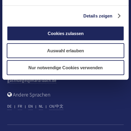
Benediktinerabtei Maria Laach
D-56653 Maria Laach
Details zeigen
Tel.: +49 (0) 2652 59-0
Fax: +49 (0) 2652 59-359
Cookies zulassen
abtei@maria-laach.de
www.maria-laach.de
Auswahl erlauben
Gastflügel St. Gilbert
Tel: +49 (0) 2652 59-313
Nur notwendige Cookies verwenden
Fax: +49 (0) 2652 59-282
gastfluegel@maria-laach.de
Andere Sprachen
DE
FR
EN
NL
CN/中文