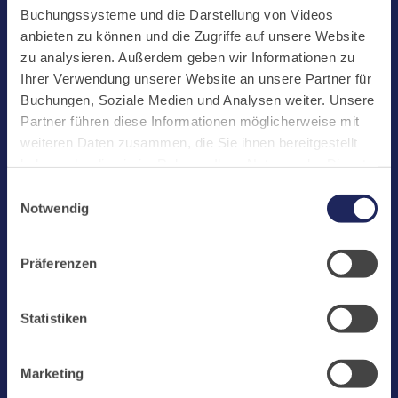
Start
Buchungssysteme und die Darstellung von Videos
Aktuelles
anbieten zu können und die Zugriffe auf unsere Website
zu analysieren. Außerdem geben wir Informationen zu
Kloster
Ihrer Verwendung unserer Website an unsere Partner für
Klosterbetriebe
Buchungen, Soziale Medien und Analysen weiter. Unsere
Partner führen diese Informationen möglicherweise mit
Spenden
weiteren Daten zusammen, die Sie ihnen bereitgestellt
Te Deum
haben oder die sie im Rahmen Ihrer Nutzung der Dienste
gesammelt haben. Cookies von api.mews.com und
Bestattungen
Einwilligungsauswahl
challenges.cloudflare.com: Wir verwenden das online
Notwendig
Laacher See
Buchungssystem MEWS in unserem Hotel und unserem
Gastflügel. Ihre Daten werden dabei an MEWS
Shops
Präferenzen
übermittelt. Cookies von eu5.bookingkit.de: Wir
Infos
verwenden das online Buchungssystem bookingkit für
Buchungen von Bibliotheks- und Klosterführungen. Um
Jobs
Statistiken
Buchungen durchführen zu können akzeptieren Sie bitte
Newsletter
Marketing-Cookies.
Marketing