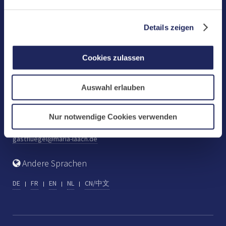
Benediktinerabtei Maria Laach
D-56653 Maria Laach
Details zeigen
Tel.: +49 (0) 2652 59-0
Fax: +49 (0) 2652 59-359
Cookies zulassen
abtei@maria-laach.de
www.maria-laach.de
Auswahl erlauben
Gastflügel St. Gilbert
Tel: +49 (0) 2652 59-313
Nur notwendige Cookies verwenden
Fax: +49 (0) 2652 59-282
gastfluegel@maria-laach.de
Andere Sprachen
DE
FR
EN
NL
CN/中文