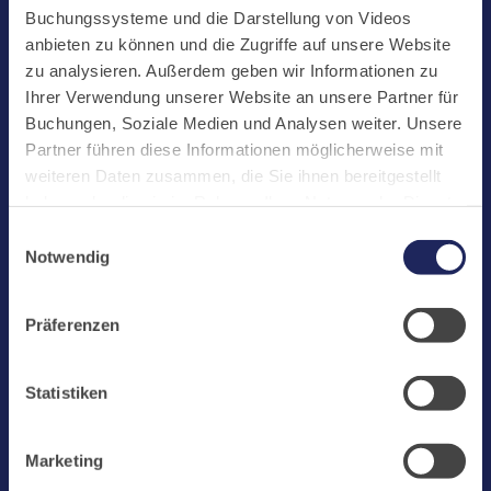
Start
Buchungssysteme und die Darstellung von Videos
Aktuelles
anbieten zu können und die Zugriffe auf unsere Website
zu analysieren. Außerdem geben wir Informationen zu
Kloster
Ihrer Verwendung unserer Website an unsere Partner für
Klosterbetriebe
Buchungen, Soziale Medien und Analysen weiter. Unsere
Partner führen diese Informationen möglicherweise mit
Spenden
weiteren Daten zusammen, die Sie ihnen bereitgestellt
Te Deum
haben oder die sie im Rahmen Ihrer Nutzung der Dienste
gesammelt haben. Cookies von api.mews.com und
Bestattungen
Einwilligungsauswahl
challenges.cloudflare.com: Wir verwenden das online
Notwendig
Laacher See
Buchungssystem MEWS in unserem Hotel und unserem
Gastflügel. Ihre Daten werden dabei an MEWS
Shops
Präferenzen
übermittelt. Cookies von eu5.bookingkit.de: Wir
Infos
verwenden das online Buchungssystem bookingkit für
Buchungen von Bibliotheks- und Klosterführungen. Um
Jobs
Statistiken
Buchungen durchführen zu können akzeptieren Sie bitte
Newsletter
Marketing-Cookies.
Marketing