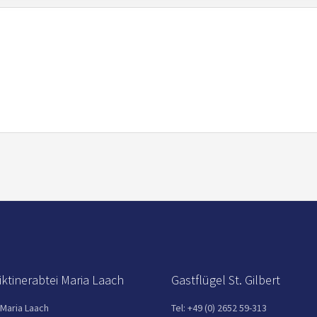
ktinerabtei Maria Laach
Gastflügel St. Gilbert
 Maria Laach
Tel: +49 (0) 2652 59-313