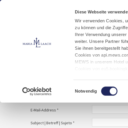
Aktuelles
Kloster
Klosterbetriebe
Diese Webseite verwende
Wir verwenden Cookies, u
zu können und die Zugriff
E-Mail schreiben
Jobs
Ihrer Verwendung unserer
weiter. Unsere Partner fü
Sie ihnen bereitgestellt 
Start
Service
E-Mail schreiben
Cookies von api.mews.com
MEWS in unserem Hotel un
Cookies von eu5.bookingk
von Bibliotheks- und Klos
Your message to | Ihre Nachricht an | Tu mens
Marketing-Cookies.
Einwilligungsauswahl
Notwendig
Name | Nombre *
E-Mail-Address *
Subject | Betreff | Sujeto *