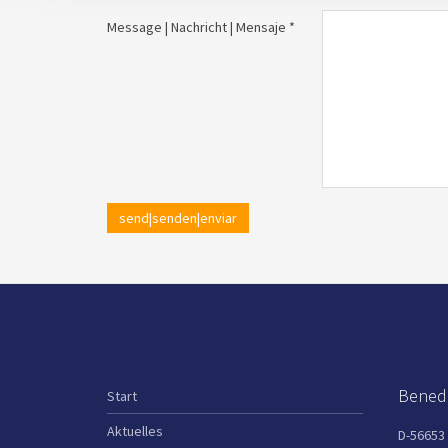
Message | Nachricht | Mensaje *
send|senden|enviar
Benedi
Start
Aktuelles
D-56653