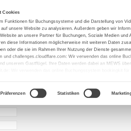
Spenden
Te Deum
Bestattun
t Cookies
m Funktionen für Buchungssysteme und die Darstellung von Vid
e auf unsere Website zu analysieren. Außerdem geben wir Inform
 Website an unsere Partner für Buchungen, Soziale Medien und 
hren diese Informationen möglicherweise mit weiteren Daten zu
haben oder die sie im Rahmen Ihrer Nutzung der Dienste gesamme
 und challenges.cloudflare.com: Wir verwenden das online B
d unserem Gastflügel. Ihre Daten werden dabei an MEWS überm
it.de: Wir verwenden das online Buchungssystem bookingkit fü
terführungen. Um Buchungen durchführen zu können akzeptieren 
aje: abtei@maria[...].de
Präferenzen
Statistiken
Marketin
* required information | erforderliche Informationen | Informació