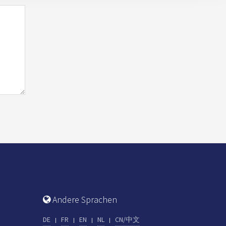
Andere Sprachen
DE
FR
EN
NL
CN/中文