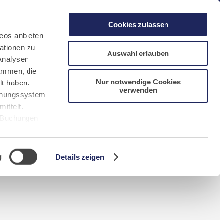
gen
Laacher See
Shops
Infos
Cookies zulassen
eos anbieten
ationen zu
Auswahl erlauben
Analysen
sammen, die
Nur notwendige Cookies
lt haben.
verwenden
DE
FR
EN
NL
CN/中文
uchungssystem
ittelt.
r Buchungen
Sie bitte
g
Details zeigen
n requerida