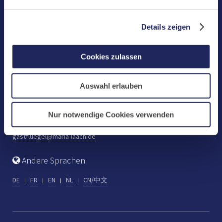
Benediktinerabtei Maria Laach
D-56653 Maria Laach
Details zeigen
Tel.: +49 (0) 2652 59-0
Fax: +49 (0) 2652 59-359
Cookies zulassen
abtei@maria-laach.de
www.maria-laach.de
Auswahl erlauben
Gastflügel St. Gilbert
Tel: +49 (0) 2652 59-313
Nur notwendige Cookies verwenden
Fax: +49 (0) 2652 59-282
gastfluegel@maria-laach.de
Andere Sprachen
DE
FR
EN
NL
CN/中文