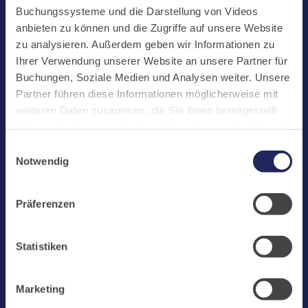
Start
Buchungssysteme und die Darstellung von Videos
Aktuelles
anbieten zu können und die Zugriffe auf unsere Website
zu analysieren. Außerdem geben wir Informationen zu
Kloster
Ihrer Verwendung unserer Website an unsere Partner für
Klosterbetriebe
Buchungen, Soziale Medien und Analysen weiter. Unsere
Partner führen diese Informationen möglicherweise mit
Spenden
weiteren Daten zusammen, die Sie ihnen bereitgestellt
Te Deum
haben oder die sie im Rahmen Ihrer Nutzung der Dienste
gesammelt haben. Cookies von api.mews.com und
Bestattungen
Einwilligungsauswahl
challenges.cloudflare.com: Wir verwenden das online
Notwendig
Laacher See
Buchungssystem MEWS in unserem Hotel und unserem
Gastflügel. Ihre Daten werden dabei an MEWS
Shops
Präferenzen
übermittelt. Cookies von eu5.bookingkit.de: Wir
Infos
verwenden das online Buchungssystem bookingkit für
Buchungen von Bibliotheks- und Klosterführungen. Um
Jobs
Statistiken
Buchungen durchführen zu können akzeptieren Sie bitte
Newsletter
Marketing-Cookies.
Marketing