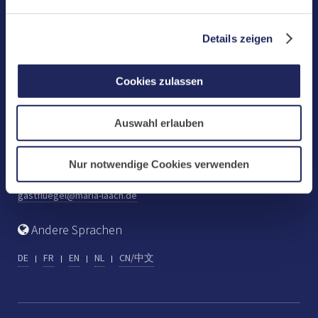
Benediktinerabtei Maria Laach
D-56653 Maria Laach
Details zeigen
Tel.: +49 (0) 2652 59-0
Fax: +49 (0) 2652 59-359
Cookies zulassen
abtei@maria-laach.de
www.maria-laach.de
Auswahl erlauben
Gastflügel St. Gilbert
Tel: +49 (0) 2652 59-313
Nur notwendige Cookies verwenden
Fax: +49 (0) 2652 59-282
gastfluegel@maria-laach.de
Andere Sprachen
DE
FR
EN
NL
CN/中文