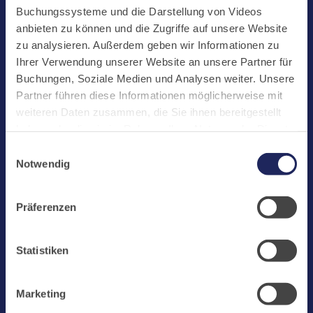
Start
Buchungssysteme und die Darstellung von Videos
Aktuelles
anbieten zu können und die Zugriffe auf unsere Website
zu analysieren. Außerdem geben wir Informationen zu
Kloster
Ihrer Verwendung unserer Website an unsere Partner für
Klosterbetriebe
Buchungen, Soziale Medien und Analysen weiter. Unsere
Partner führen diese Informationen möglicherweise mit
Spenden
weiteren Daten zusammen, die Sie ihnen bereitgestellt
Te Deum
haben oder die sie im Rahmen Ihrer Nutzung der Dienste
gesammelt haben. Cookies von api.mews.com und
Bestattungen
Einwilligungsauswahl
challenges.cloudflare.com: Wir verwenden das online
Notwendig
Laacher See
Buchungssystem MEWS in unserem Hotel und unserem
Gastflügel. Ihre Daten werden dabei an MEWS
Shops
Präferenzen
übermittelt. Cookies von eu5.bookingkit.de: Wir
Infos
verwenden das online Buchungssystem bookingkit für
Buchungen von Bibliotheks- und Klosterführungen. Um
Jobs
Statistiken
Buchungen durchführen zu können akzeptieren Sie bitte
Newsletter
Marketing-Cookies.
Marketing