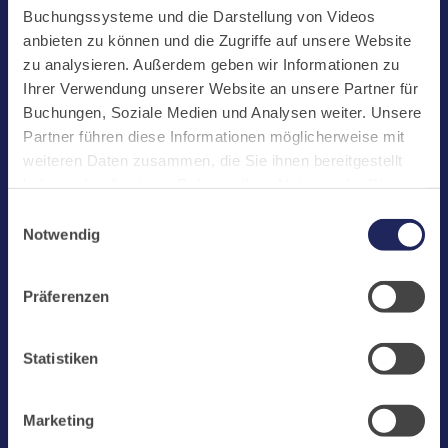
Start
Buchungssysteme und die Darstellung von Videos
Aktuelles
anbieten zu können und die Zugriffe auf unsere Website
zu analysieren. Außerdem geben wir Informationen zu
Kloster
Ihrer Verwendung unserer Website an unsere Partner für
Klosterbetriebe
Buchungen, Soziale Medien und Analysen weiter. Unsere
Partner führen diese Informationen möglicherweise mit
Spenden
weiteren Daten zusammen, die Sie ihnen bereitgestellt
Te Deum
haben oder die sie im Rahmen Ihrer Nutzung der Dienste
gesammelt haben. Cookies von api.mews.com und
Bestattungen
Einwilligungsauswahl
challenges.cloudflare.com: Wir verwenden das online
Notwendig
Laacher See
Buchungssystem MEWS in unserem Hotel und unserem
Gastflügel. Ihre Daten werden dabei an MEWS
Shops
Präferenzen
übermittelt. Cookies von eu5.bookingkit.de: Wir
Infos
verwenden das online Buchungssystem bookingkit für
Buchungen von Bibliotheks- und Klosterführungen. Um
Jobs
Statistiken
Buchungen durchführen zu können akzeptieren Sie bitte
Newsletter
Marketing-Cookies.
Marketing