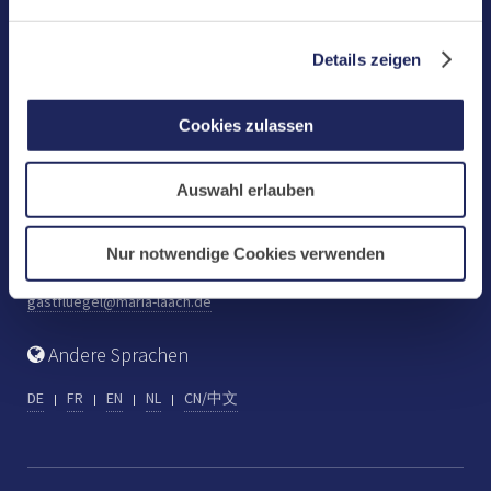
Benediktinerabtei Maria Laach
D-56653 Maria Laach
Details zeigen
Tel.: +49 (0) 2652 59-0
Fax: +49 (0) 2652 59-359
Cookies zulassen
abtei@maria-laach.de
www.maria-laach.de
Auswahl erlauben
Gastflügel St. Gilbert
Tel: +49 (0) 2652 59-313
Nur notwendige Cookies verwenden
Fax: +49 (0) 2652 59-282
gastfluegel@maria-laach.de
Andere Sprachen
DE
FR
EN
NL
CN/中文