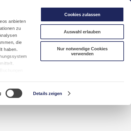
gen
Laacher See
Shops
Infos
Cookies zulassen
eos anbieten
ationen zu
Auswahl erlauben
Analysen
sammen, die
Nur notwendige Cookies
lt haben.
verwenden
DE
FR
EN
NL
CN/中文
uchungssystem
ittelt.
r Buchungen
Sie bitte
g
Details zeigen
n requerida