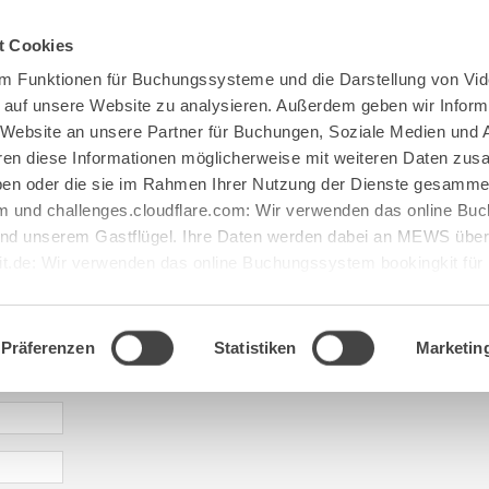
Spenden
Te Deum
Bestattun
t Cookies
m Funktionen für Buchungssysteme und die Darstellung von Vid
e auf unsere Website zu analysieren. Außerdem geben wir Inform
 Website an unsere Partner für Buchungen, Soziale Medien und 
hren diese Informationen möglicherweise mit weiteren Daten zu
haben oder die sie im Rahmen Ihrer Nutzung der Dienste gesamme
 und challenges.cloudflare.com: Wir verwenden das online B
d unserem Gastflügel. Ihre Daten werden dabei an MEWS überm
it.de: Wir verwenden das online Buchungssystem bookingkit fü
terführungen. Um Buchungen durchführen zu können akzeptieren 
saje: buchhandlung@maria[...].de
Präferenzen
Statistiken
Marketin
* required information | erforderliche Informationen | Informació