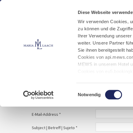
Aktuelles
Kloster
Klosterbetriebe
Diese Webseite verwende
Wir verwenden Cookies, u
zu können und die Zugriff
E-Mail schreiben
Jobs
Ihrer Verwendung unserer
weiter. Unsere Partner fü
Sie ihnen bereitgestellt 
Start
Service
E-Mail schreiben
Cookies von api.mews.com
MEWS in unserem Hotel un
Cookies von eu5.bookingk
von Bibliotheks- und Klos
Your message to | Ihre Nachricht an | Tu men
Marketing-Cookies.
Einwilligungsauswahl
Notwendig
Name | Nombre *
E-Mail-Address *
Subject | Betreff | Sujeto *