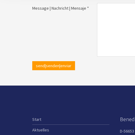
Message | Nachricht | Mensaje *
send|senden|enviar
Benedi
Start
Aktuelles
D-56653