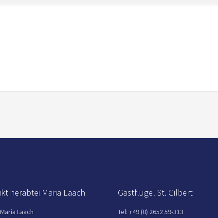
ktinerabtei Maria Laach
Gastflügel St. Gilbert
 Maria Laach
Tel: +49 (0) 2652 59-313