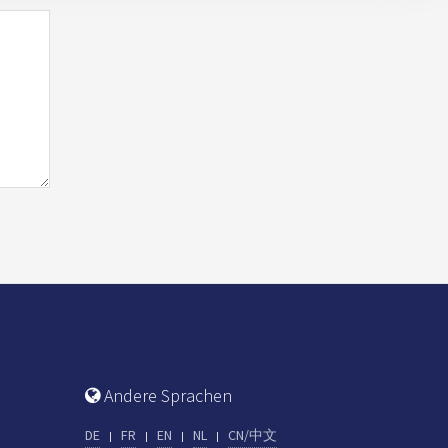
Andere Sprachen
DE
FR
EN
NL
CN/中文