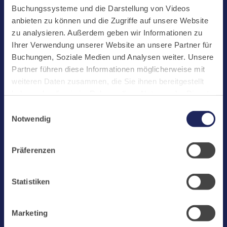
Start
Buchungssysteme und die Darstellung von Videos
Aktuelles
anbieten zu können und die Zugriffe auf unsere Website
zu analysieren. Außerdem geben wir Informationen zu
Kloster
Ihrer Verwendung unserer Website an unsere Partner für
Klosterbetriebe
Buchungen, Soziale Medien und Analysen weiter. Unsere
Partner führen diese Informationen möglicherweise mit
Spenden
weiteren Daten zusammen, die Sie ihnen bereitgestellt
Te Deum
haben oder die sie im Rahmen Ihrer Nutzung der Dienste
gesammelt haben. Cookies von api.mews.com und
Bestattungen
Einwilligungsauswahl
challenges.cloudflare.com: Wir verwenden das online
Notwendig
Laacher See
Buchungssystem MEWS in unserem Hotel und unserem
Gastflügel. Ihre Daten werden dabei an MEWS
Shops
Präferenzen
übermittelt. Cookies von eu5.bookingkit.de: Wir
Infos
verwenden das online Buchungssystem bookingkit für
Buchungen von Bibliotheks- und Klosterführungen. Um
Jobs
Statistiken
Buchungen durchführen zu können akzeptieren Sie bitte
Newsletter
Marketing-Cookies.
Marketing