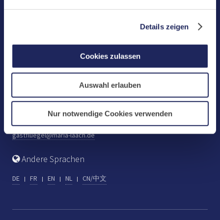
Benediktinerabtei Maria Laach
D-56653 Maria Laach
Details zeigen
Tel.: +49 (0) 2652 59-0
Fax: +49 (0) 2652 59-359
Cookies zulassen
abtei@maria-laach.de
www.maria-laach.de
Auswahl erlauben
Gastflügel St. Gilbert
Tel: +49 (0) 2652 59-313
Nur notwendige Cookies verwenden
Fax: +49 (0) 2652 59-282
gastfluegel@maria-laach.de
Andere Sprachen
DE
FR
EN
NL
CN/中文