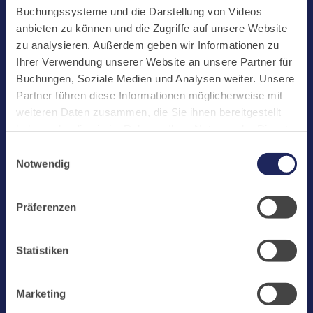
Start
Buchungssysteme und die Darstellung von Videos
Aktuelles
anbieten zu können und die Zugriffe auf unsere Website
zu analysieren. Außerdem geben wir Informationen zu
Kloster
Ihrer Verwendung unserer Website an unsere Partner für
Klosterbetriebe
Buchungen, Soziale Medien und Analysen weiter. Unsere
Partner führen diese Informationen möglicherweise mit
Spenden
weiteren Daten zusammen, die Sie ihnen bereitgestellt
Te Deum
haben oder die sie im Rahmen Ihrer Nutzung der Dienste
gesammelt haben. Cookies von api.mews.com und
Bestattungen
Einwilligungsauswahl
challenges.cloudflare.com: Wir verwenden das online
Notwendig
Laacher See
Buchungssystem MEWS in unserem Hotel und unserem
Gastflügel. Ihre Daten werden dabei an MEWS
Shops
Präferenzen
übermittelt. Cookies von eu5.bookingkit.de: Wir
Infos
verwenden das online Buchungssystem bookingkit für
Buchungen von Bibliotheks- und Klosterführungen. Um
Jobs
Statistiken
Buchungen durchführen zu können akzeptieren Sie bitte
Newsletter
Marketing-Cookies.
Marketing