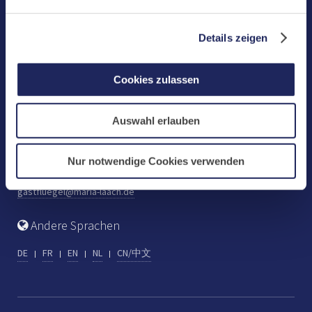
Benediktinerabtei Maria Laach
D-56653 Maria Laach
Details zeigen
Tel.: +49 (0) 2652 59-0
Fax: +49 (0) 2652 59-359
Cookies zulassen
abtei@maria-laach.de
www.maria-laach.de
Auswahl erlauben
Gastflügel St. Gilbert
Tel: +49 (0) 2652 59-313
Nur notwendige Cookies verwenden
Fax: +49 (0) 2652 59-282
gastfluegel@maria-laach.de
Andere Sprachen
DE
FR
EN
NL
CN/中文