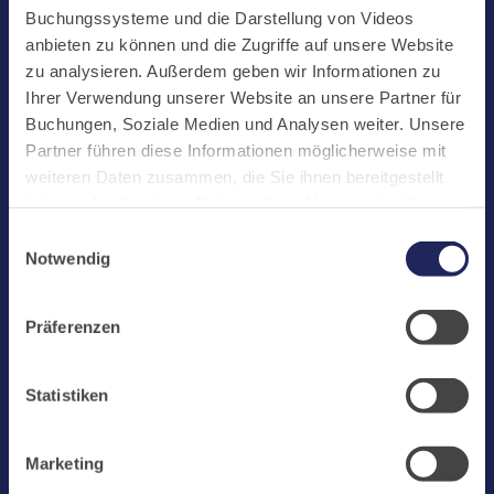
Start
Buchungssysteme und die Darstellung von Videos
Aktuelles
anbieten zu können und die Zugriffe auf unsere Website
zu analysieren. Außerdem geben wir Informationen zu
Kloster
Ihrer Verwendung unserer Website an unsere Partner für
Klosterbetriebe
Buchungen, Soziale Medien und Analysen weiter. Unsere
Partner führen diese Informationen möglicherweise mit
Spenden
weiteren Daten zusammen, die Sie ihnen bereitgestellt
Te Deum
haben oder die sie im Rahmen Ihrer Nutzung der Dienste
gesammelt haben. Cookies von api.mews.com und
Bestattungen
Einwilligungsauswahl
challenges.cloudflare.com: Wir verwenden das online
Notwendig
Laacher See
Buchungssystem MEWS in unserem Hotel und unserem
Gastflügel. Ihre Daten werden dabei an MEWS
Shops
Präferenzen
übermittelt. Cookies von eu5.bookingkit.de: Wir
Infos
verwenden das online Buchungssystem bookingkit für
Buchungen von Bibliotheks- und Klosterführungen. Um
Jobs
Statistiken
Buchungen durchführen zu können akzeptieren Sie bitte
Newsletter
Marketing-Cookies.
Marketing