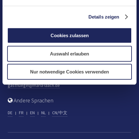
Benediktinerabtei Maria Laach
D-56653 Maria Laach
Details zeigen
Tel.: +49 (0) 2652 59-0
Fax: +49 (0) 2652 59-359
Cookies zulassen
abtei@maria-laach.de
www.maria-laach.de
Auswahl erlauben
Gastflügel St. Gilbert
Tel: +49 (0) 2652 59-313
Nur notwendige Cookies verwenden
Fax: +49 (0) 2652 59-282
gastfluegel@maria-laach.de
Andere Sprachen
DE
FR
EN
NL
CN/中文