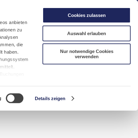
gen
Laacher See
Shops
Infos
Cookies zulassen
eos anbieten
ationen zu
Auswahl erlauben
Analysen
sammen, die
Nur notwendige Cookies
lt haben.
verwenden
DE
FR
EN
NL
CN/中文
uchungssystem
ittelt.
r Buchungen
Sie bitte
g
Details zeigen
n requerida