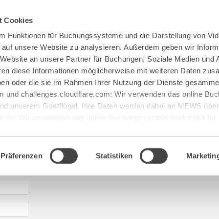
Spenden
Te Deum
Bestattun
t Cookies
m Funktionen für Buchungssysteme und die Darstellung von Vid
e auf unsere Website zu analysieren. Außerdem geben wir Inform
 Website an unsere Partner für Buchungen, Soziale Medien und 
hren diese Informationen möglicherweise mit weiteren Daten zu
haben oder die sie im Rahmen Ihrer Nutzung der Dienste gesamme
 und challenges.cloudflare.com: Wir verwenden das online B
d unserem Gastflügel. Ihre Daten werden dabei an MEWS überm
it.de: Wir verwenden das online Buchungssystem bookingkit fü
terführungen. Um Buchungen durchführen zu können akzeptieren 
aje: alw@maria[...].de
Präferenzen
Statistiken
Marketin
* required information | erforderliche Informationen | Informació