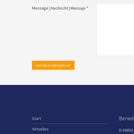
Message | Nachricht | Mensaje *
send|senden|enviar
Benedi
Start
Aktuelles
D-56653