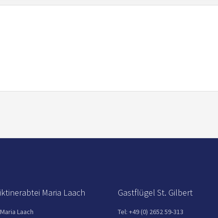
ktinerabtei Maria Laach
Gastflügel St. Gilbert
 Maria Laach
Tel: +49 (0) 2652 59-313