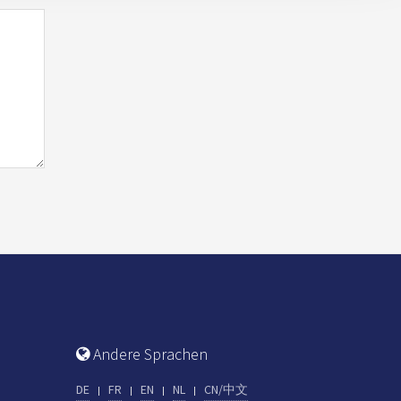
Andere Sprachen
DE
FR
EN
NL
CN/中文