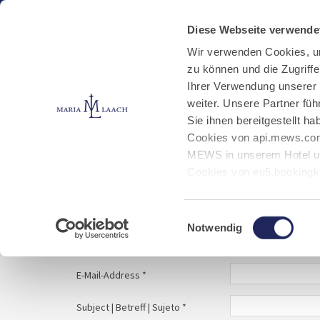
Aktuelles
Kloster
Klosterbetriebe
Diese Webseite verwende
Wir verwenden Cookies, u
zu können und die Zugriff
E-Mail schreiben
Jobs
Ihrer Verwendung unserer
weiter. Unsere Partner fü
Sie ihnen bereitgestellt 
Start
Service
E-Mail schreiben
Cookies von api.mews.com
MEWS in unserem Hotel un
Cookies von eu5.bookingk
von Bibliotheks- und Klos
Your message to | Ihre Nachricht an | Tu mens
Marketing-Cookies.
Einwilligungsauswahl
Notwendig
Name | Nombre *
E-Mail-Address *
Subject | Betreff | Sujeto *