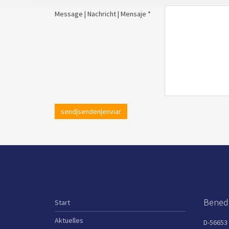
Message | Nachricht | Mensaje *
send|senden|enviar
Benedi
Start
Aktuelles
D-56653