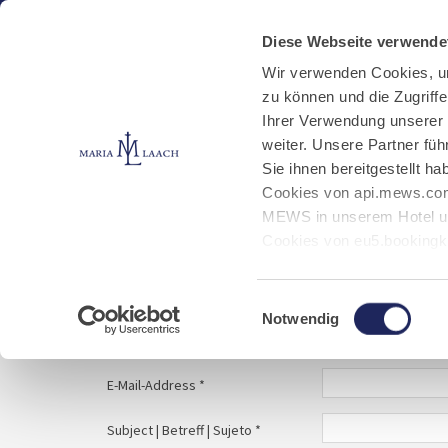
Aktuelles
Kloster
Klosterbetriebe
Diese Webseite verwende
Wir verwenden Cookies, u
zu können und die Zugriff
E-Mail schreiben
Jobs
Ihrer Verwendung unserer
weiter. Unsere Partner fü
Sie ihnen bereitgestellt 
Start
Service
E-Mail schreiben
Cookies von api.mews.com
MEWS in unserem Hotel un
Cookies von eu5.bookingk
von Bibliotheks- und Klos
Your message to | Ihre Nachricht an | Tu mens
Marketing-Cookies.
Einwilligungsauswahl
Notwendig
Name | Nombre *
E-Mail-Address *
Subject | Betreff | Sujeto *