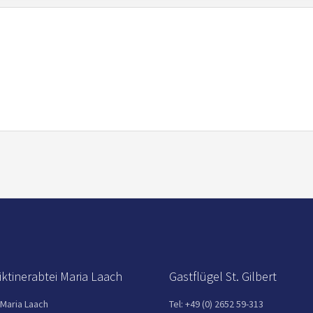
ktinerabtei Maria Laach
Gastflügel St. Gilbert
 Maria Laach
Tel: +49 (0) 2652 59-313