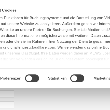
Spenden
Te Deum
Bestattun
t Cookies
m Funktionen für Buchungssysteme und die Darstellung von Vid
e auf unsere Website zu analysieren. Außerdem geben wir Inform
 Website an unsere Partner für Buchungen, Soziale Medien und 
hren diese Informationen möglicherweise mit weiteren Daten zu
haben oder die sie im Rahmen Ihrer Nutzung der Dienste gesamme
 und challenges.cloudflare.com: Wir verwenden das online B
d unserem Gastflügel. Ihre Daten werden dabei an MEWS überm
it.de: Wir verwenden das online Buchungssystem bookingkit fü
terführungen. Um Buchungen durchführen zu können akzeptieren 
aje: abtei@maria[...].de
Präferenzen
Statistiken
Marketin
* required information | erforderliche Informationen | Informació