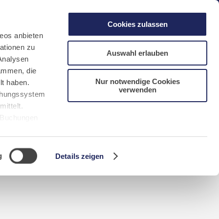
gen
Laacher See
Shops
Infos
Cookies zulassen
eos anbieten
ationen zu
Auswahl erlauben
Analysen
sammen, die
Nur notwendige Cookies
lt haben.
verwenden
DE
FR
EN
NL
CN/中文
uchungssystem
ittelt.
r Buchungen
Sie bitte
g
Details zeigen
n requerida