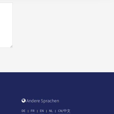
Andere Sprachen
DE
FR
EN
NL
CN/中文