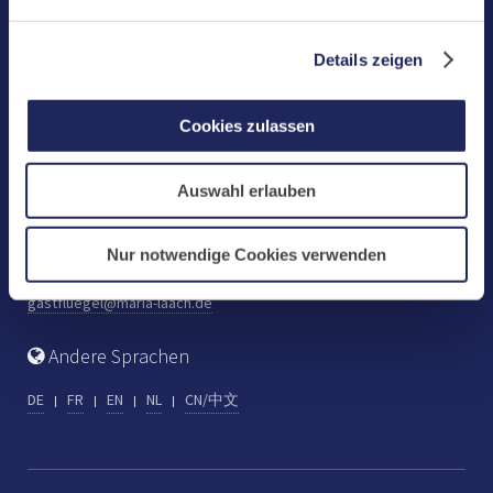
Benediktinerabtei Maria Laach
D-56653 Maria Laach
Details zeigen
Tel.: +49 (0) 2652 59-0
Fax: +49 (0) 2652 59-359
Cookies zulassen
abtei@maria-laach.de
www.maria-laach.de
Auswahl erlauben
Gastflügel St. Gilbert
Tel: +49 (0) 2652 59-313
Nur notwendige Cookies verwenden
Fax: +49 (0) 2652 59-282
gastfluegel@maria-laach.de
Andere Sprachen
DE
FR
EN
NL
CN/中文