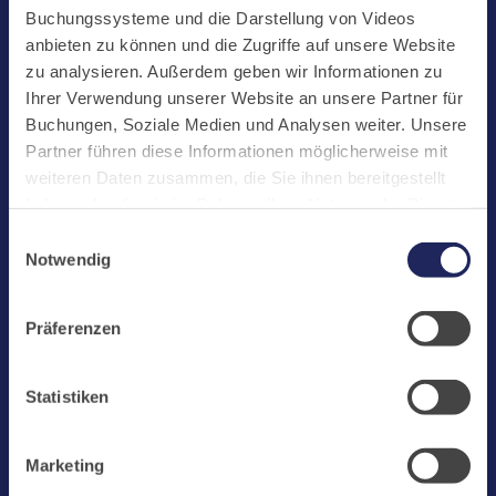
Start
Buchungssysteme und die Darstellung von Videos
Aktuelles
anbieten zu können und die Zugriffe auf unsere Website
zu analysieren. Außerdem geben wir Informationen zu
Kloster
Ihrer Verwendung unserer Website an unsere Partner für
Klosterbetriebe
Buchungen, Soziale Medien und Analysen weiter. Unsere
Partner führen diese Informationen möglicherweise mit
Spenden
weiteren Daten zusammen, die Sie ihnen bereitgestellt
Te Deum
haben oder die sie im Rahmen Ihrer Nutzung der Dienste
gesammelt haben. Cookies von api.mews.com und
Bestattungen
Einwilligungsauswahl
challenges.cloudflare.com: Wir verwenden das online
Notwendig
Laacher See
Buchungssystem MEWS in unserem Hotel und unserem
Gastflügel. Ihre Daten werden dabei an MEWS
Shops
Präferenzen
übermittelt. Cookies von eu5.bookingkit.de: Wir
Infos
verwenden das online Buchungssystem bookingkit für
Buchungen von Bibliotheks- und Klosterführungen. Um
Jobs
Statistiken
Buchungen durchführen zu können akzeptieren Sie bitte
Newsletter
Marketing-Cookies.
Marketing