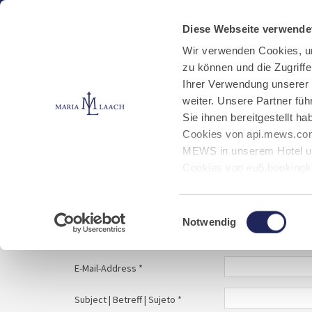
Aktuelles
Kloster
Klosterbetriebe
Diese Webseite verwende
Wir verwenden Cookies, u
zu können und die Zugriff
E-Mail schreiben
Jobs
Ihrer Verwendung unserer
weiter. Unsere Partner fü
Sie ihnen bereitgestellt 
Start
Service
E-Mail schreiben
Cookies von api.mews.com
MEWS in unserem Hotel un
Cookies von eu5.bookingk
von Bibliotheks- und Klos
Your message to | Ihre Nachricht an | Tu mens
Marketing-Cookies.
Einwilligungsauswahl
Notwendig
Name | Nombre *
E-Mail-Address *
Subject | Betreff | Sujeto *