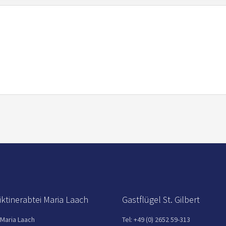
ktinerabtei Maria Laach
Gastflügel St. Gilbert
 Maria Laach
Tel: +49 (0) 2652 59-313