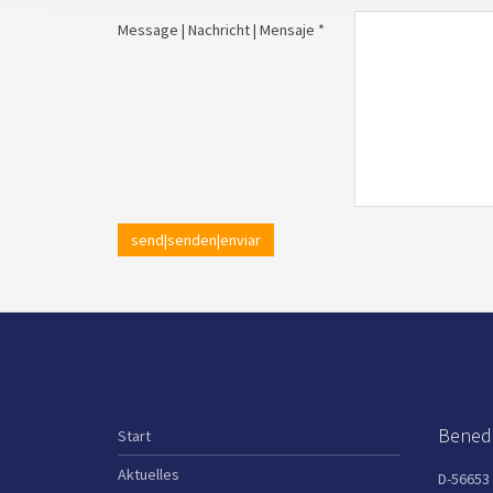
Message | Nachricht | Mensaje *
send|senden|enviar
Benedi
Start
Aktuelles
D-56653