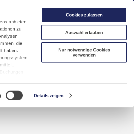
gen
Laacher See
Shops
Infos
Cookies zulassen
eos anbieten
ationen zu
Auswahl erlauben
Analysen
sammen, die
Nur notwendige Cookies
lt haben.
verwenden
DE
FR
EN
NL
CN/中文
uchungssystem
ittelt.
r Buchungen
Sie bitte
g
Details zeigen
n requerida