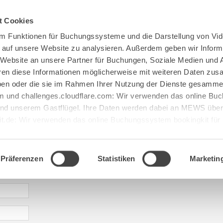
Spenden
Te Deum
Bestattun
t Cookies
m Funktionen für Buchungssysteme und die Darstellung von Vid
e auf unsere Website zu analysieren. Außerdem geben wir Inform
 Website an unsere Partner für Buchungen, Soziale Medien und 
hren diese Informationen möglicherweise mit weiteren Daten zu
haben oder die sie im Rahmen Ihrer Nutzung der Dienste gesamme
 und challenges.cloudflare.com: Wir verwenden das online B
d unserem Gastflügel. Ihre Daten werden dabei an MEWS überm
it.de: Wir verwenden das online Buchungssystem bookingkit fü
terführungen. Um Buchungen durchführen zu können akzeptieren 
aje: abtei@maria[...].de
Präferenzen
Statistiken
Marketin
* required information | erforderliche Informationen | Informació