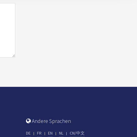
Andere Sprachen
DE
FR
EN
NL
CN/中文