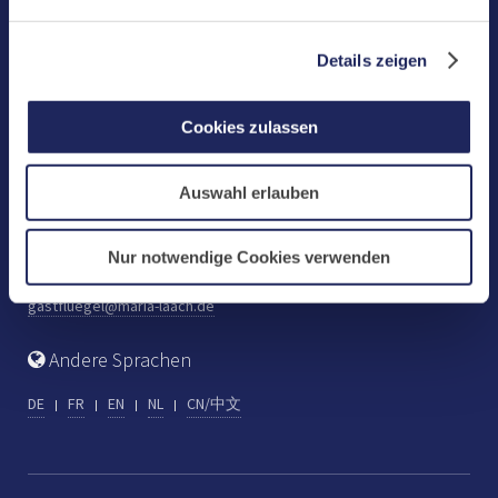
Benediktinerabtei Maria Laach
D-56653 Maria Laach
Details zeigen
Tel.: +49 (0) 2652 59-0
Fax: +49 (0) 2652 59-359
Cookies zulassen
abtei@maria-laach.de
www.maria-laach.de
Auswahl erlauben
Gastflügel St. Gilbert
Tel: +49 (0) 2652 59-313
Nur notwendige Cookies verwenden
Fax: +49 (0) 2652 59-282
gastfluegel@maria-laach.de
Andere Sprachen
DE
FR
EN
NL
CN/中文