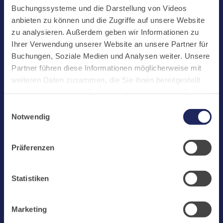
Start
Buchungssysteme und die Darstellung von Videos
Aktuelles
anbieten zu können und die Zugriffe auf unsere Website
zu analysieren. Außerdem geben wir Informationen zu
Kloster
Ihrer Verwendung unserer Website an unsere Partner für
Klosterbetriebe
Buchungen, Soziale Medien und Analysen weiter. Unsere
Partner führen diese Informationen möglicherweise mit
Spenden
weiteren Daten zusammen, die Sie ihnen bereitgestellt
Te Deum
haben oder die sie im Rahmen Ihrer Nutzung der Dienste
gesammelt haben. Cookies von api.mews.com und
Bestattungen
Einwilligungsauswahl
challenges.cloudflare.com: Wir verwenden das online
Notwendig
Laacher See
Buchungssystem MEWS in unserem Hotel und unserem
Gastflügel. Ihre Daten werden dabei an MEWS
Shops
Präferenzen
übermittelt. Cookies von eu5.bookingkit.de: Wir
Infos
verwenden das online Buchungssystem bookingkit für
Buchungen von Bibliotheks- und Klosterführungen. Um
Jobs
Statistiken
Buchungen durchführen zu können akzeptieren Sie bitte
Newsletter
Marketing-Cookies.
Marketing