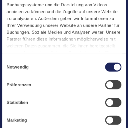
Start
Buchungssysteme und die Darstellung von Videos
Aktuelles
anbieten zu können und die Zugriffe auf unsere Website
zu analysieren. Außerdem geben wir Informationen zu
Kloster
Ihrer Verwendung unserer Website an unsere Partner für
Klosterbetriebe
Buchungen, Soziale Medien und Analysen weiter. Unsere
Partner führen diese Informationen möglicherweise mit
Spenden
weiteren Daten zusammen, die Sie ihnen bereitgestellt
Te Deum
haben oder die sie im Rahmen Ihrer Nutzung der Dienste
gesammelt haben. Cookies von api.mews.com und
Bestattungen
Einwilligungsauswahl
challenges.cloudflare.com: Wir verwenden das online
Notwendig
Laacher See
Buchungssystem MEWS in unserem Hotel und unserem
Gastflügel. Ihre Daten werden dabei an MEWS
Shops
Präferenzen
übermittelt. Cookies von eu5.bookingkit.de: Wir
Infos
verwenden das online Buchungssystem bookingkit für
Buchungen von Bibliotheks- und Klosterführungen. Um
Jobs
Statistiken
Buchungen durchführen zu können akzeptieren Sie bitte
Newsletter
Marketing-Cookies.
Marketing