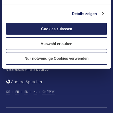
Benediktinerabtei Maria Laach
D-56653 Maria Laach
Details zeigen
Tel.: +49 (0) 2652 59-0
Fax: +49 (0) 2652 59-359
Cookies zulassen
abtei@maria-laach.de
www.maria-laach.de
Auswahl erlauben
Gastflügel St. Gilbert
Tel: +49 (0) 2652 59-313
Nur notwendige Cookies verwenden
Fax: +49 (0) 2652 59-282
gastfluegel@maria-laach.de
Andere Sprachen
DE
FR
EN
NL
CN/中文