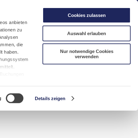
gen
Laacher See
Shops
Infos
Cookies zulassen
eos anbieten
ationen zu
Auswahl erlauben
Analysen
sammen, die
Nur notwendige Cookies
lt haben.
verwenden
DE
FR
EN
NL
CN/中文
uchungssystem
ittelt.
r Buchungen
Sie bitte
g
Details zeigen
n requerida