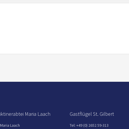
ktinerabtei Maria Laach
Gastflügel St. Gilbert
 Maria Laach
Tel: +49 (0) 2652 59-313