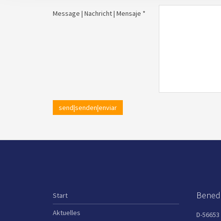
Message | Nachricht | Mensaje *
send|senden|enviar
Benedi
Start
Aktuelles
D-56653