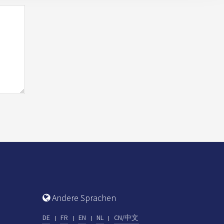
Andere Sprachen
DE
FR
EN
NL
CN/中文