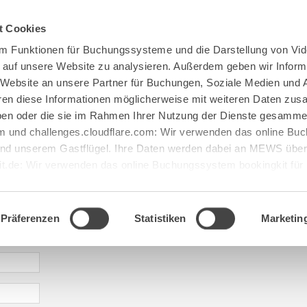
Spenden
Te Deum
Bestattun
t Cookies
m Funktionen für Buchungssysteme und die Darstellung von Vid
e auf unsere Website zu analysieren. Außerdem geben wir Inform
 Website an unsere Partner für Buchungen, Soziale Medien und 
hren diese Informationen möglicherweise mit weiteren Daten zu
haben oder die sie im Rahmen Ihrer Nutzung der Dienste gesamme
 und challenges.cloudflare.com: Wir verwenden das online B
d unserem Gastflügel. Ihre Daten werden dabei an MEWS überm
it.de: Wir verwenden das online Buchungssystem bookingkit fü
terführungen. Um Buchungen durchführen zu können akzeptieren 
aje: verlag@maria[...].de
Präferenzen
Statistiken
Marketin
* required information | erforderliche Informationen | Informació