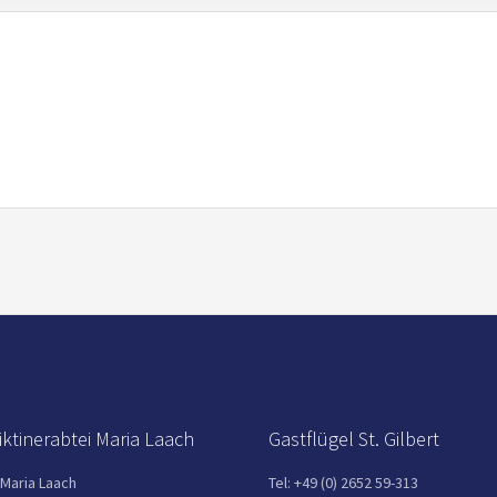
ktinerabtei Maria Laach
Gastflügel St. Gilbert
 Maria Laach
Tel: +49 (0) 2652 59-313