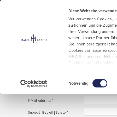
Aktuelles
Kloster
Klosterbetriebe
Diese Webseite verwende
Wir verwenden Cookies, u
zu können und die Zugriff
E-Mail schreiben
Jobs
Ihrer Verwendung unserer
weiter. Unsere Partner fü
Sie ihnen bereitgestellt 
Start
Service
E-Mail schreiben
Cookies von api.mews.com
MEWS in unserem Hotel un
Cookies von eu5.bookingk
von Bibliotheks- und Klos
Your message to | Ihre Nachricht an | Tu mens
Marketing-Cookies.
Einwilligungsauswahl
Notwendig
Name | Nombre *
E-Mail-Address *
Subject | Betreff | Sujeto *