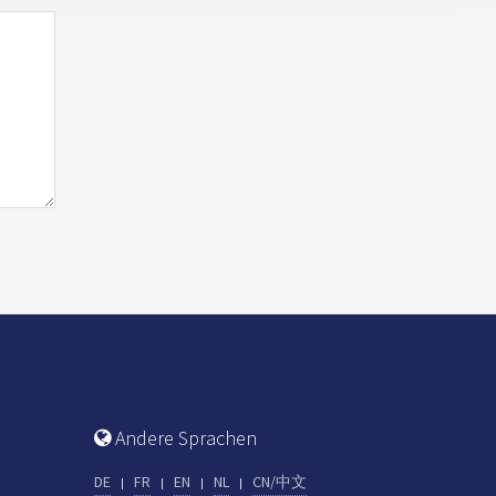
Andere Sprachen
DE
FR
EN
NL
CN/中文