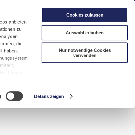
gen
Laacher See
Shops
Infos
Cookies zulassen
eos anbieten
ationen zu
Auswahl erlauben
Analysen
sammen, die
Nur notwendige Cookies
lt haben.
verwenden
DE
FR
EN
NL
CN/中文
uchungssystem
ittelt.
r Buchungen
Sie bitte
g
Details zeigen
n requerida