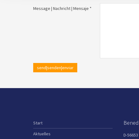
Message | Nachricht | Mensaje *
send|senden|enviar
Benedi
Start
Aktuelles
D-56653