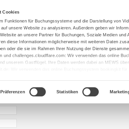
Spenden
Te Deum
Bestattun
t Cookies
m Funktionen für Buchungssysteme und die Darstellung von Vid
e auf unsere Website zu analysieren. Außerdem geben wir Inform
 Website an unsere Partner für Buchungen, Soziale Medien und 
hren diese Informationen möglicherweise mit weiteren Daten zu
haben oder die sie im Rahmen Ihrer Nutzung der Dienste gesamme
 und challenges.cloudflare.com: Wir verwenden das online B
d unserem Gastflügel. Ihre Daten werden dabei an MEWS überm
it.de: Wir verwenden das online Buchungssystem bookingkit fü
terführungen. Um Buchungen durchführen zu können akzeptieren 
aje: gastfluegel@maria[...].de
Präferenzen
Statistiken
Marketin
* required information | erforderliche Informationen | Informació