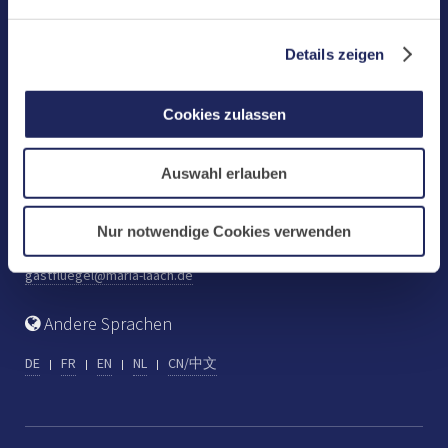
Benediktinerabtei Maria Laach
D-56653 Maria Laach
Details zeigen
Tel.: +49 (0) 2652 59-0
Fax: +49 (0) 2652 59-359
Cookies zulassen
abtei@maria-laach.de
www.maria-laach.de
Auswahl erlauben
Gastflügel St. Gilbert
Tel: +49 (0) 2652 59-313
Nur notwendige Cookies verwenden
Fax: +49 (0) 2652 59-282
gastfluegel@maria-laach.de
Andere Sprachen
DE
FR
EN
NL
CN/中文