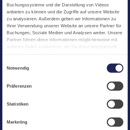
Start
Buchungssysteme und die Darstellung von Videos
Aktuelles
anbieten zu können und die Zugriffe auf unsere Website
zu analysieren. Außerdem geben wir Informationen zu
Kloster
Ihrer Verwendung unserer Website an unsere Partner für
Klosterbetriebe
Buchungen, Soziale Medien und Analysen weiter. Unsere
Partner führen diese Informationen möglicherweise mit
Spenden
weiteren Daten zusammen, die Sie ihnen bereitgestellt
Te Deum
haben oder die sie im Rahmen Ihrer Nutzung der Dienste
gesammelt haben. Cookies von api.mews.com und
Bestattungen
Einwilligungsauswahl
challenges.cloudflare.com: Wir verwenden das online
Notwendig
Laacher See
Buchungssystem MEWS in unserem Hotel und unserem
Gastflügel. Ihre Daten werden dabei an MEWS
Shops
Präferenzen
übermittelt. Cookies von eu5.bookingkit.de: Wir
Infos
verwenden das online Buchungssystem bookingkit für
Buchungen von Bibliotheks- und Klosterführungen. Um
Jobs
Statistiken
Buchungen durchführen zu können akzeptieren Sie bitte
Newsletter
Marketing-Cookies.
Marketing