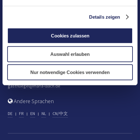
Benediktinerabtei Maria Laach
D-56653 Maria Laach
Details zeigen
Tel.: +49 (0) 2652 59-0
Fax: +49 (0) 2652 59-359
Cookies zulassen
abtei@maria-laach.de
www.maria-laach.de
Auswahl erlauben
Gastflügel St. Gilbert
Tel: +49 (0) 2652 59-313
Nur notwendige Cookies verwenden
Fax: +49 (0) 2652 59-282
gastfluegel@maria-laach.de
Andere Sprachen
DE
FR
EN
NL
CN/中文