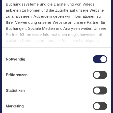
Start
Buchungssysteme und die Darstellung von Videos
Aktuelles
anbieten zu können und die Zugriffe auf unsere Website
zu analysieren. Außerdem geben wir Informationen zu
Kloster
Ihrer Verwendung unserer Website an unsere Partner für
Klosterbetriebe
Buchungen, Soziale Medien und Analysen weiter. Unsere
Partner führen diese Informationen möglicherweise mit
Spenden
weiteren Daten zusammen, die Sie ihnen bereitgestellt
Te Deum
haben oder die sie im Rahmen Ihrer Nutzung der Dienste
gesammelt haben. Cookies von api.mews.com und
Bestattungen
Einwilligungsauswahl
challenges.cloudflare.com: Wir verwenden das online
Notwendig
Laacher See
Buchungssystem MEWS in unserem Hotel und unserem
Gastflügel. Ihre Daten werden dabei an MEWS
Shops
Präferenzen
übermittelt. Cookies von eu5.bookingkit.de: Wir
Infos
verwenden das online Buchungssystem bookingkit für
Buchungen von Bibliotheks- und Klosterführungen. Um
Jobs
Statistiken
Buchungen durchführen zu können akzeptieren Sie bitte
Newsletter
Marketing-Cookies.
Marketing