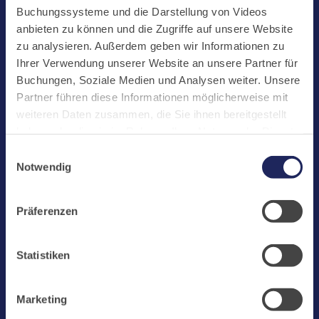
Start
Buchungssysteme und die Darstellung von Videos
Aktuelles
anbieten zu können und die Zugriffe auf unsere Website
zu analysieren. Außerdem geben wir Informationen zu
Kloster
Ihrer Verwendung unserer Website an unsere Partner für
Klosterbetriebe
Buchungen, Soziale Medien und Analysen weiter. Unsere
Partner führen diese Informationen möglicherweise mit
Spenden
weiteren Daten zusammen, die Sie ihnen bereitgestellt
Te Deum
haben oder die sie im Rahmen Ihrer Nutzung der Dienste
gesammelt haben. Cookies von api.mews.com und
Bestattungen
Einwilligungsauswahl
challenges.cloudflare.com: Wir verwenden das online
Notwendig
Laacher See
Buchungssystem MEWS in unserem Hotel und unserem
Gastflügel. Ihre Daten werden dabei an MEWS
Shops
Präferenzen
übermittelt. Cookies von eu5.bookingkit.de: Wir
Infos
verwenden das online Buchungssystem bookingkit für
Buchungen von Bibliotheks- und Klosterführungen. Um
Jobs
Statistiken
Buchungen durchführen zu können akzeptieren Sie bitte
Newsletter
Marketing-Cookies.
Marketing