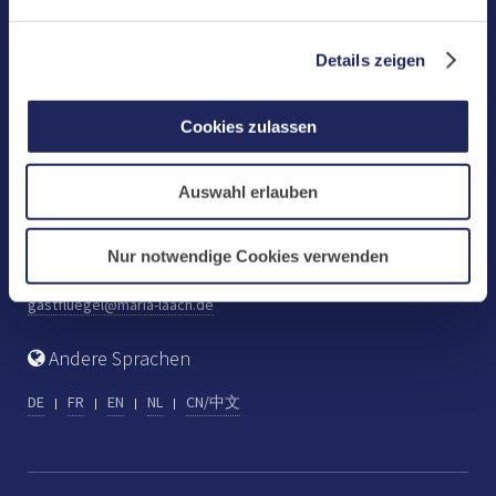
Benediktinerabtei Maria Laach
D-56653 Maria Laach
Details zeigen
Tel.: +49 (0) 2652 59-0
Fax: +49 (0) 2652 59-359
Cookies zulassen
abtei@maria-laach.de
www.maria-laach.de
Auswahl erlauben
Gastflügel St. Gilbert
Tel: +49 (0) 2652 59-313
Nur notwendige Cookies verwenden
Fax: +49 (0) 2652 59-282
gastfluegel@maria-laach.de
Andere Sprachen
DE
FR
EN
NL
CN/中文