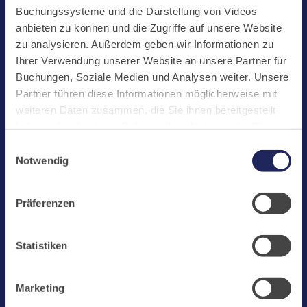
Start
Buchungssysteme und die Darstellung von Videos
Aktuelles
anbieten zu können und die Zugriffe auf unsere Website
zu analysieren. Außerdem geben wir Informationen zu
Kloster
Ihrer Verwendung unserer Website an unsere Partner für
Klosterbetriebe
Buchungen, Soziale Medien und Analysen weiter. Unsere
Partner führen diese Informationen möglicherweise mit
Spenden
weiteren Daten zusammen, die Sie ihnen bereitgestellt
Te Deum
haben oder die sie im Rahmen Ihrer Nutzung der Dienste
gesammelt haben. Cookies von api.mews.com und
Bestattungen
Einwilligungsauswahl
challenges.cloudflare.com: Wir verwenden das online
Notwendig
Laacher See
Buchungssystem MEWS in unserem Hotel und unserem
Gastflügel. Ihre Daten werden dabei an MEWS
Shops
Präferenzen
übermittelt. Cookies von eu5.bookingkit.de: Wir
Infos
verwenden das online Buchungssystem bookingkit für
Buchungen von Bibliotheks- und Klosterführungen. Um
Jobs
Statistiken
Buchungen durchführen zu können akzeptieren Sie bitte
Newsletter
Marketing-Cookies.
Marketing