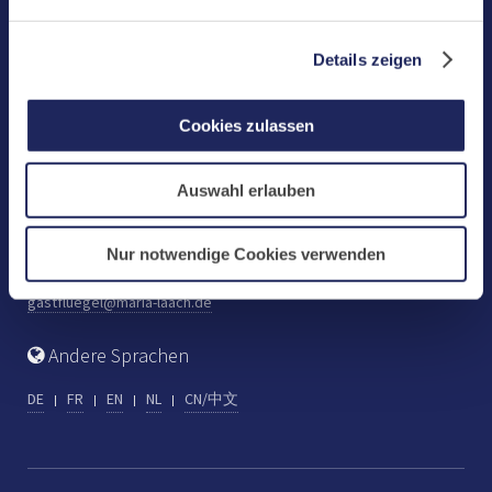
Benediktinerabtei Maria Laach
D-56653 Maria Laach
Details zeigen
Tel.: +49 (0) 2652 59-0
Fax: +49 (0) 2652 59-359
Cookies zulassen
abtei@maria-laach.de
www.maria-laach.de
Auswahl erlauben
Gastflügel St. Gilbert
Tel: +49 (0) 2652 59-313
Nur notwendige Cookies verwenden
Fax: +49 (0) 2652 59-282
gastfluegel@maria-laach.de
Andere Sprachen
DE
FR
EN
NL
CN/中文