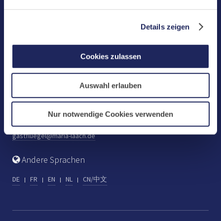
Benediktinerabtei Maria Laach
D-56653 Maria Laach
Details zeigen
Tel.: +49 (0) 2652 59-0
Fax: +49 (0) 2652 59-359
Cookies zulassen
abtei@maria-laach.de
www.maria-laach.de
Auswahl erlauben
Gastflügel St. Gilbert
Tel: +49 (0) 2652 59-313
Nur notwendige Cookies verwenden
Fax: +49 (0) 2652 59-282
gastfluegel@maria-laach.de
Andere Sprachen
DE
FR
EN
NL
CN/中文