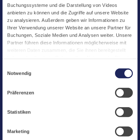
Start
Buchungssysteme und die Darstellung von Videos
Aktuelles
anbieten zu können und die Zugriffe auf unsere Website
zu analysieren. Außerdem geben wir Informationen zu
Kloster
Ihrer Verwendung unserer Website an unsere Partner für
Klosterbetriebe
Buchungen, Soziale Medien und Analysen weiter. Unsere
Partner führen diese Informationen möglicherweise mit
Spenden
weiteren Daten zusammen, die Sie ihnen bereitgestellt
Te Deum
haben oder die sie im Rahmen Ihrer Nutzung der Dienste
gesammelt haben. Cookies von api.mews.com und
Bestattungen
Einwilligungsauswahl
challenges.cloudflare.com: Wir verwenden das online
Notwendig
Laacher See
Buchungssystem MEWS in unserem Hotel und unserem
Gastflügel. Ihre Daten werden dabei an MEWS
Shops
Präferenzen
übermittelt. Cookies von eu5.bookingkit.de: Wir
Infos
verwenden das online Buchungssystem bookingkit für
Buchungen von Bibliotheks- und Klosterführungen. Um
Jobs
Statistiken
Buchungen durchführen zu können akzeptieren Sie bitte
Newsletter
Marketing-Cookies.
Marketing