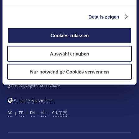
Benediktinerabtei Maria Laach
D-56653 Maria Laach
Details zeigen
Tel.: +49 (0) 2652 59-0
Fax: +49 (0) 2652 59-359
Cookies zulassen
abtei@maria-laach.de
www.maria-laach.de
Auswahl erlauben
Gastflügel St. Gilbert
Tel: +49 (0) 2652 59-313
Nur notwendige Cookies verwenden
Fax: +49 (0) 2652 59-282
gastfluegel@maria-laach.de
Andere Sprachen
DE
FR
EN
NL
CN/中文