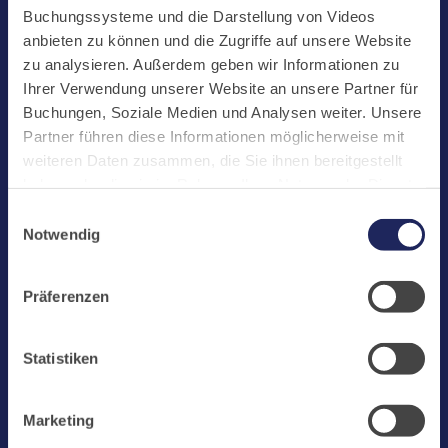
Start
Buchungssysteme und die Darstellung von Videos
Aktuelles
anbieten zu können und die Zugriffe auf unsere Website
zu analysieren. Außerdem geben wir Informationen zu
Kloster
Ihrer Verwendung unserer Website an unsere Partner für
Klosterbetriebe
Buchungen, Soziale Medien und Analysen weiter. Unsere
Partner führen diese Informationen möglicherweise mit
Spenden
weiteren Daten zusammen, die Sie ihnen bereitgestellt
Te Deum
haben oder die sie im Rahmen Ihrer Nutzung der Dienste
gesammelt haben. Cookies von api.mews.com und
Bestattungen
Einwilligungsauswahl
challenges.cloudflare.com: Wir verwenden das online
Notwendig
Laacher See
Buchungssystem MEWS in unserem Hotel und unserem
Gastflügel. Ihre Daten werden dabei an MEWS
Shops
Präferenzen
übermittelt. Cookies von eu5.bookingkit.de: Wir
Infos
verwenden das online Buchungssystem bookingkit für
Buchungen von Bibliotheks- und Klosterführungen. Um
Jobs
Statistiken
Buchungen durchführen zu können akzeptieren Sie bitte
Newsletter
Marketing-Cookies.
Marketing