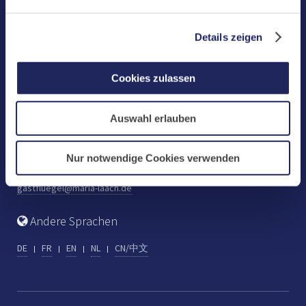
Benediktinerabtei Maria Laach
D-56653 Maria Laach
Details zeigen
Tel.: +49 (0) 2652 59-0
Fax: +49 (0) 2652 59-359
Cookies zulassen
abtei@maria-laach.de
www.maria-laach.de
Auswahl erlauben
Gastflügel St. Gilbert
Tel: +49 (0) 2652 59-313
Nur notwendige Cookies verwenden
Fax: +49 (0) 2652 59-282
gastfluegel@maria-laach.de
Andere Sprachen
DE
FR
EN
NL
CN/中文