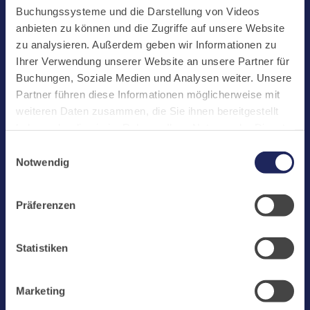
Start
Buchungssysteme und die Darstellung von Videos
Aktuelles
anbieten zu können und die Zugriffe auf unsere Website
zu analysieren. Außerdem geben wir Informationen zu
Kloster
Ihrer Verwendung unserer Website an unsere Partner für
Klosterbetriebe
Buchungen, Soziale Medien und Analysen weiter. Unsere
Partner führen diese Informationen möglicherweise mit
Spenden
weiteren Daten zusammen, die Sie ihnen bereitgestellt
Te Deum
haben oder die sie im Rahmen Ihrer Nutzung der Dienste
gesammelt haben. Cookies von api.mews.com und
Bestattungen
Einwilligungsauswahl
challenges.cloudflare.com: Wir verwenden das online
Notwendig
Laacher See
Buchungssystem MEWS in unserem Hotel und unserem
Gastflügel. Ihre Daten werden dabei an MEWS
Shops
Präferenzen
übermittelt. Cookies von eu5.bookingkit.de: Wir
Infos
verwenden das online Buchungssystem bookingkit für
Buchungen von Bibliotheks- und Klosterführungen. Um
Jobs
Statistiken
Buchungen durchführen zu können akzeptieren Sie bitte
Newsletter
Marketing-Cookies.
Marketing