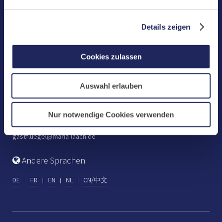
Benediktinerabtei Maria Laach
D-56653 Maria Laach
Details zeigen
Tel.: +49 (0) 2652 59-0
Fax: +49 (0) 2652 59-359
Cookies zulassen
abtei@maria-laach.de
www.maria-laach.de
Auswahl erlauben
Gastflügel St. Gilbert
Tel: +49 (0) 2652 59-313
Nur notwendige Cookies verwenden
Fax: +49 (0) 2652 59-282
gastfluegel@maria-laach.de
Andere Sprachen
DE
FR
EN
NL
CN/中文