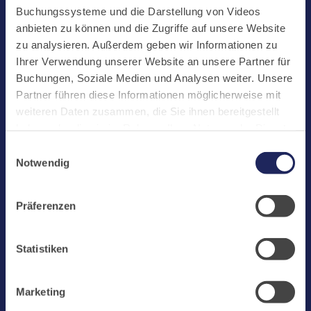
Start
Buchungssysteme und die Darstellung von Videos
Aktuelles
anbieten zu können und die Zugriffe auf unsere Website
zu analysieren. Außerdem geben wir Informationen zu
Kloster
Ihrer Verwendung unserer Website an unsere Partner für
Klosterbetriebe
Buchungen, Soziale Medien und Analysen weiter. Unsere
Partner führen diese Informationen möglicherweise mit
Spenden
weiteren Daten zusammen, die Sie ihnen bereitgestellt
Te Deum
haben oder die sie im Rahmen Ihrer Nutzung der Dienste
gesammelt haben. Cookies von api.mews.com und
Bestattungen
Einwilligungsauswahl
challenges.cloudflare.com: Wir verwenden das online
Notwendig
Laacher See
Buchungssystem MEWS in unserem Hotel und unserem
Gastflügel. Ihre Daten werden dabei an MEWS
Shops
Präferenzen
übermittelt. Cookies von eu5.bookingkit.de: Wir
Infos
verwenden das online Buchungssystem bookingkit für
Buchungen von Bibliotheks- und Klosterführungen. Um
Jobs
Statistiken
Buchungen durchführen zu können akzeptieren Sie bitte
Newsletter
Marketing-Cookies.
Marketing