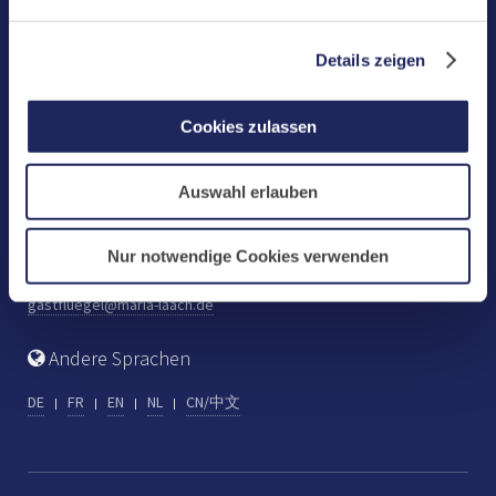
Benediktinerabtei Maria Laach
D-56653 Maria Laach
Details zeigen
Tel.: +49 (0) 2652 59-0
Fax: +49 (0) 2652 59-359
Cookies zulassen
abtei@maria-laach.de
www.maria-laach.de
Auswahl erlauben
Gastflügel St. Gilbert
Tel: +49 (0) 2652 59-313
Nur notwendige Cookies verwenden
Fax: +49 (0) 2652 59-282
gastfluegel@maria-laach.de
Andere Sprachen
DE
FR
EN
NL
CN/中文