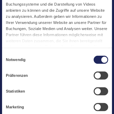
Start
Buchungssysteme und die Darstellung von Videos
Aktuelles
anbieten zu können und die Zugriffe auf unsere Website
zu analysieren. Außerdem geben wir Informationen zu
Kloster
Ihrer Verwendung unserer Website an unsere Partner für
Klosterbetriebe
Buchungen, Soziale Medien und Analysen weiter. Unsere
Partner führen diese Informationen möglicherweise mit
Spenden
weiteren Daten zusammen, die Sie ihnen bereitgestellt
Te Deum
haben oder die sie im Rahmen Ihrer Nutzung der Dienste
gesammelt haben. Cookies von api.mews.com und
Bestattungen
Einwilligungsauswahl
challenges.cloudflare.com: Wir verwenden das online
Notwendig
Laacher See
Buchungssystem MEWS in unserem Hotel und unserem
Gastflügel. Ihre Daten werden dabei an MEWS
Shops
Präferenzen
übermittelt. Cookies von eu5.bookingkit.de: Wir
Infos
verwenden das online Buchungssystem bookingkit für
Buchungen von Bibliotheks- und Klosterführungen. Um
Jobs
Statistiken
Buchungen durchführen zu können akzeptieren Sie bitte
Newsletter
Marketing-Cookies.
Marketing